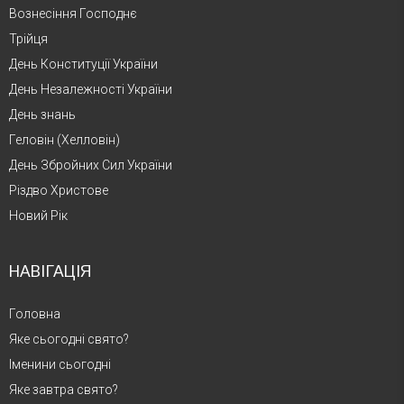
Вознесіння Господнє
Трійця
День Конституції України
День Незалежності України
День знань
Геловін (Хелловін)
День Збройних Сил України
Різдво Христове
Новий Рік
НАВІГАЦІЯ
Головна
Яке сьогодні свято?
Іменини сьогодні
Яке завтра свято?