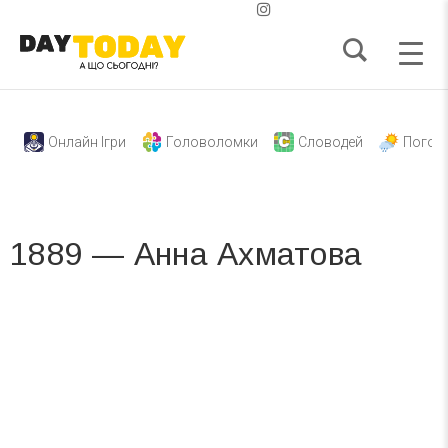
Онлайн Ігри
Головоломки
Словодей
Погод
1889 — Анна Ахматова
Вже 6 років DAY TODAY складає для вас «
Список свят на день
». Підписуйтесь на щоденну розсилку
зручним для вас способом.
Телеграм
Інстаграм