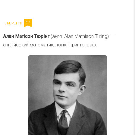
Ваш імейл
Підписатися
Email
Алан Матісон Тюрінг
(англ. Alan Mathison Turing) —
англійський математик, логік і криптограф.