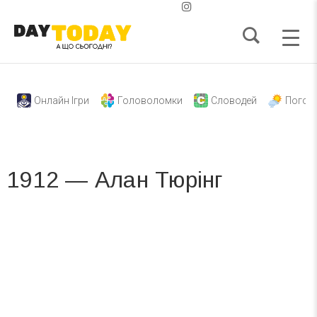
Онлайн Ігри
Головоломки
Словодей
Погод
1912 — Алан Тюрінг
Вже 6 років DAY TODAY складає для вас «
Список свят на день
». Підписуйтесь на щоденну розсилку
зручним для вас способом.
Телеграм
Інстаграм