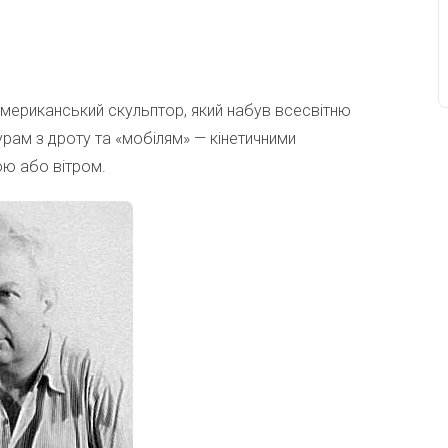
 американський скульптор, який набув всесвітню
рам з дроту та «мобілям» — кінетичними
ою або вітром.