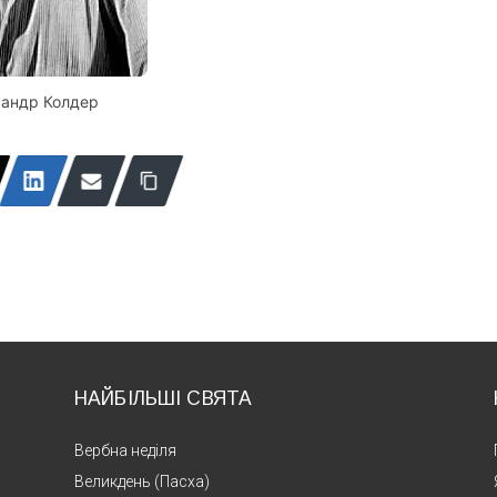
сандр Колдер
НАЙБІЛЬШІ СВЯТА
Вербна неділя
Великдень (Пасха)