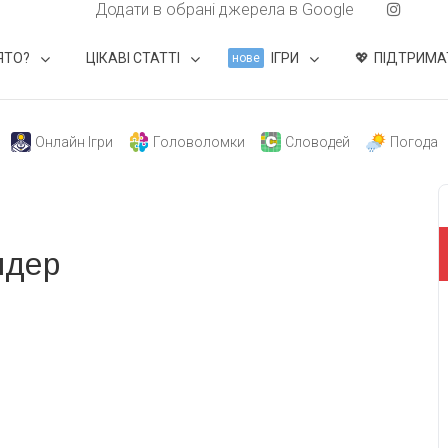
Додати в обрані джерела в Google
ЯТО?
ЦІКАВІ СТАТТІ
ІГРИ
ПІДТРИМА
нове
Онлайн Ігри
Головоломки
Словодей
Погода
лдер
свят на день
». Підписуйтесь на щоденну розсилку
Підписатися