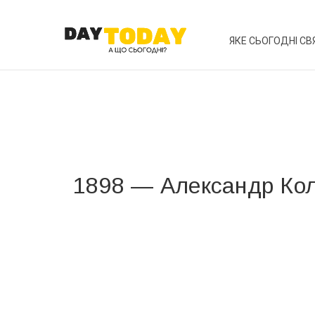
ЯКЕ СЬОГОДНІ СВ
1898 — Александр Ко
Вже 6 років DAY TODAY складає для вас «
Список 
зручним для вас способом.
Телеграм
Інстаграм
Ваш імейл