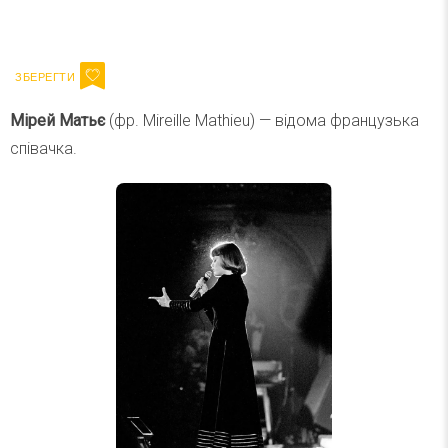
Ваш імейл
Підписатися
Email
Мірей Матьє
(фр. Mireille Mathieu) — відома французька
співачка.