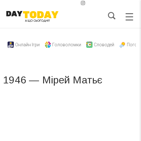
Онлайн Ігри
Головоломки
Словодей
Погод
1946 — Мірей Матьє
Вже 6 років DAY TODAY складає для вас «
Список свят на день
». Підписуйтесь на щоденну розсилку
зручним для вас способом.
Телеграм
Інстаграм