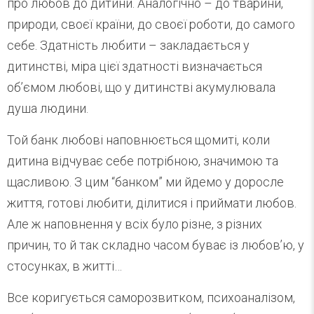
про любов до дитини. Аналогічно – до тварини,
природи, своєї країни, до своєї роботи, до самого
себе. Здатність любити – закладається у
дитинстві, міра цієї здатності визначається
об’ємом любові, що у дитинстві акумулювала
душа людини.
Той банк любові наповнюється щомиті, коли
дитина відчуває себе потрібною, значимою та
щасливою. З цим “банком” ми йдемо у доросле
життя, готові любити, ділитися і приймати любов.
Але ж наповнення у всіх було різне, з різних
причин, то й так складно часом буває із любов’ю, у
стосунках, в житті…
Все коригується саморозвитком, психоаналізом,