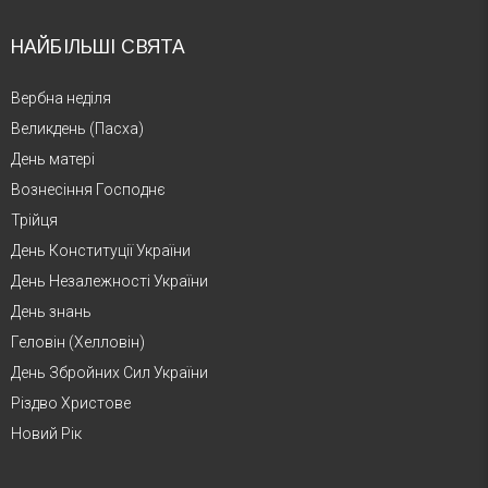
НАЙБІЛЬШІ СВЯТА
Вербна неділя
Великдень (Пасха)
День матері
Вознесіння Господнє
Трійця
День Конституції України
День Незалежності України
День знань
Геловін (Хелловін)
День Збройних Сил України
Різдво Христове
Новий Рік