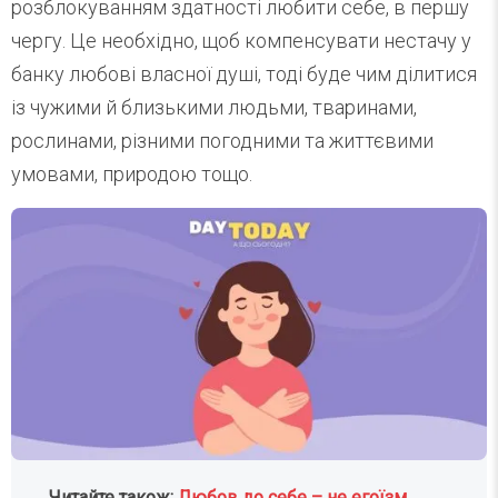
розблокуванням здатності любити себе, в першу
чергу. Це необхідно, щоб компенсувати нестачу у
банку любові власної душі, тоді буде чим ділитися
із чужими й близькими людьми, тваринами,
рослинами, різними погодними та життєвими
умовами, природою тощо.
Читайте також:
Любов до себе – не егоїзм