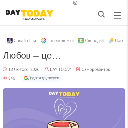
Онлайн Ігри
Головоломки
Словодей
Погод
Любов – це…
13 Лютого, 2026
DAY TODAY
Саморозвиток
Додати до джерел
946