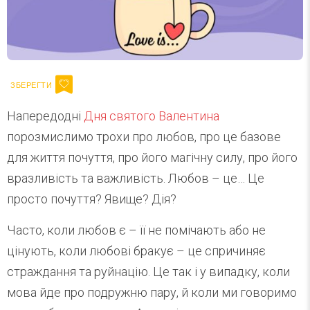
Напередодні
Дня святого Валентина
порозмислимо трохи про любов, про це базове
для життя почуття, про його магічну силу, про його
вразливість та важливість. Любов – це… Це
просто почуття? Явище? Дія?
Часто, коли любов є – її не помічають або не
цінують, коли любові бракує – це спричиняє
страждання та руйнацію. Це так і у випадку, коли
мова йде про подружню пару, й коли ми говоримо