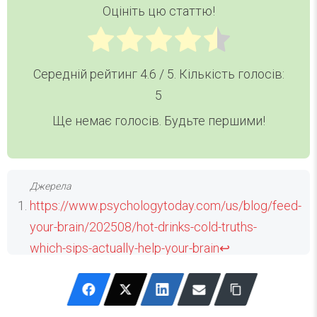
Оцініть цю статтю!
Середній рейтинг
4.6
/ 5. Кількість голосів:
5
Ще немає голосів. Будьте першими!
https://www.psychologytoday.com/us/blog/feed-
your-brain/202508/hot-drinks-cold-truths-
which-sips-actually-help-your-brain
↩
Rosanoff et al., 2012
↩
Hausenblas, 2024
↩
Socci et al., 2017
↩