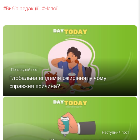
Ługowski, 2025
↩
Вибір редакції
Напої
Попередній пост
Глобальна епідемія ожиріння: у чому
справжня причина?
Наступний пост