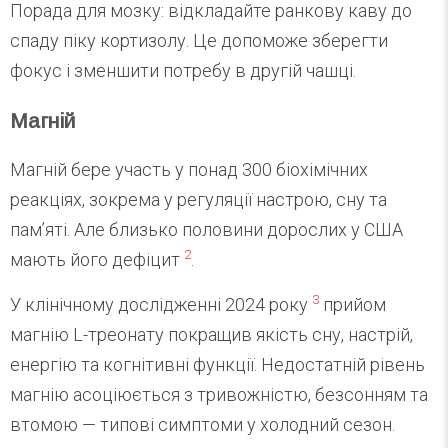
Порада для мозку: відкладайте ранкову каву до
спаду піку кортизолу. Це допоможе зберегти
фокус і зменшити потребу в другій чашці.
Магній
Магній бере участь у понад 300 біохімічних
реакціях, зокрема у регуляції настрою, сну та
пам’яті. Але близько половини дорослих у США
2
мають його дефіцит
.
3
У клінічному дослідженні 2024 року
прийом
магнію L-треонату покращив якість сну, настрій,
енергію та когнітивні функції. Недостатній рівень
магнію асоціюється з тривожністю, безсонням та
втомою — типові симптоми у холодний сезон.