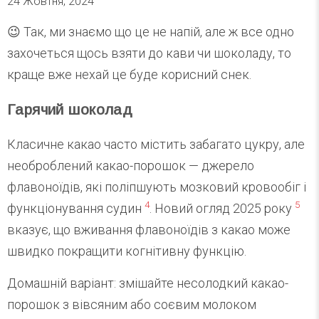
24 Жовтня, 2024
😉 Так, ми знаємо що це не напій, але ж все одно
захочеться щось взяти до кави чи шоколаду, то
краще вже нехай це буде корисний снек.
Гарячий шоколад
Класичне какао часто містить забагато цукру, але
необроблений какао-порошок — джерело
флавоноїдів, які поліпшують мозковий кровообіг і
4
5
функціонування судин
. Новий огляд 2025 року
вказує, що вживання флавоноїдів з какао може
швидко покращити когнітивну функцію.
Домашній варіант: змішайте несолодкий какао-
порошок з вівсяним або соєвим молоком