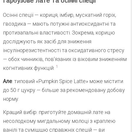
Гарбузове лате та осінні спеції
Осінні спеції — кориця, імбир, мускатний горіх,
гвоздика — мають потужні антиоксидантні та
протизапальні властивості. Зокрема, корицю
досліджують як засіб для зниження
інсулінорезистентності та оксидативного стресу
— обох чинників, пов’язаних із віковим зниженням
1
когнітивних функцій.
Але
: типовий «Pumpkin Spice Latte» може містити
до 50 г цукру — більше за рекомендовану добову
норму.
Кращий вибір: приготуйте домашній лате на
несолодкому мигдальному молоці з краплею
ванілі та сумішшю справжніх спецій — ви