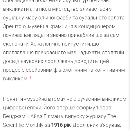
Споглядання полотен чи скульптур починає
викликати апатію, а мистецтво зливається у
суцільну масу олійної фарби та сусального золота.
Зрештою, музейна крамниця з кондиціонером
починає виглядати значно привабливіше за самі
експонати. Хоча логічно припустити, що
споглядання прекрасного має надихати, столітній
досвід наукових досліджень доводить: цей
процес є серйозним фізіологічним та когнітивним
1
викликом.
Поняття «музейна втома» не є сучасним викликом
цифрової епохи. Його вперше сформулював
Бенджамін Айвз Гілман у випуску журналу The
Scientific Monthly за
1916 рік
. Дослідник з’ясував,