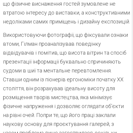
що фізичне виснаження гостей зумовлене не
втратою інтересу до виставки, а конструктивними
недоліками самих приміщень і дизайну експозицій.
Використовуючи фотографії, що фіксували ознаки
втоми, Гілман проаналізував поведінку
відвідувачів і помітив, що висота вітрин та спосіб
презентації інформації буквально спричиняють
судоми в шиї та ментальне перевтомлення.
Ставши одним із піонерів ергономіки початку XX
століття, він розрахував ідеальну висоту для
розміщення творів мистецтва, яка мінімізує
фізичне напруження і дозволяє оглядати об’єкти
на рівні очей. Попри те, що його праці заклали
наукову основу для проєктування галерей, з
часом проблема лише загострилася, оскільки