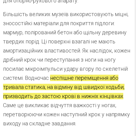
для опорно-рухового апарату.
Більшість великих музеїв використовують міцні,
зносостійкі матеріали для покриття підлоги:
мармур, полірований бетон або щільну деревину
твердих порід. Ці поверхні взагалі не мають
амортизаційних властивостей. Як наслідок, кожен
дрібний крок чи переступання з ноги на ногу
посилає мікроімпульси удару вгору по скелетній
системі. Водночас
неспішне переміщення або
тривала статика, на відміну від швидкої ходьби,
призводить до застою крові в нижніх кінцівках
.
Саме це викликає відчуття важкості у ногах,
перетворюючи кожен наступний крок у напрямку
виходу на складне завдання.