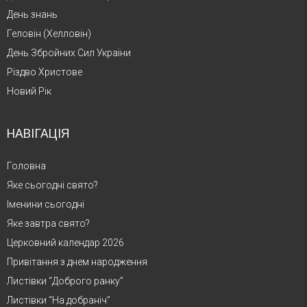
День знань
Геловін (Хелловін)
День Збройних Сил України
Різдво Христове
Новий Рік
НАВІГАЦІЯ
Головна
Яке сьогодні свято?
Іменини сьогодні
Яке завтра свято?
Церковний календар 2026
Привітання з днем народження
Листівки “Доброго ранку”
Листівки “На добраніч”