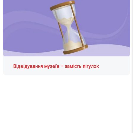
Відвідування музеїв – замість пігулок