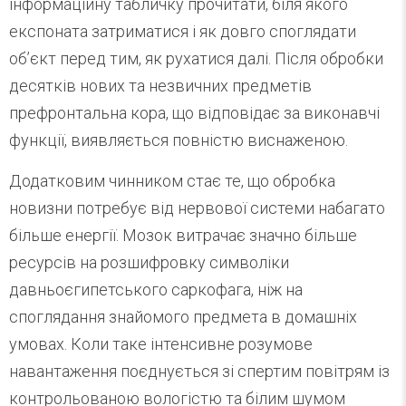
інформаційну табличку прочитати, біля якого
експоната затриматися і як довго споглядати
об’єкт перед тим, як рухатися далі. Після обробки
десятків нових та незвичних предметів
префронтальна кора, що відповідає за виконавчі
функції, виявляється повністю виснаженою.
Додатковим чинником стає те, що обробка
новизни потребує від нервової системи набагато
більше енергії. Мозок витрачає значно більше
ресурсів на розшифровку символіки
давньоєгипетського саркофага, ніж на
споглядання знайомого предмета в домашніх
умовах. Коли таке інтенсивне розумове
навантаження поєднується зі спертим повітрям із
контрольованою вологістю та білим шумом