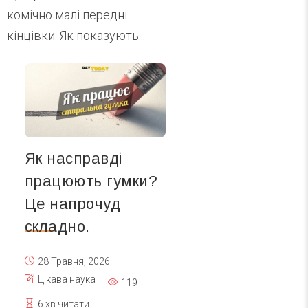
комічно малі передні
кінцівки. Як показують...
Як насправді
працюють гумки?
Це напрочуд
складно.
28 Травня, 2026
Цікава наука
119
6 хв читати