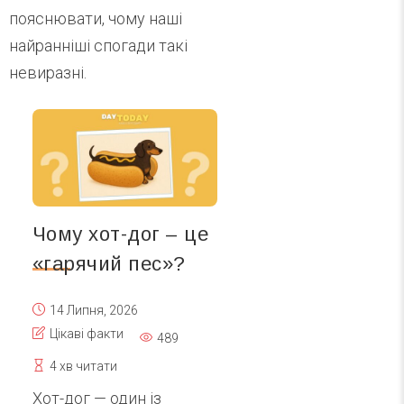
пояснювати, чому наші
найранніші спогади такі
невиразні.
Чому хот-дог – це
«гарячий пес»?
14 Липня, 2026
Цікаві факти
489
4 хв читати
Хот-дог — один із