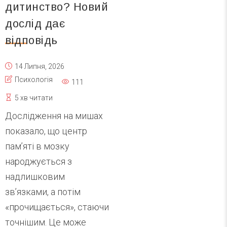
дитинство? Новий
дослід дає
відповідь
14 Липня, 2026
Психологія
111
5 хв читати
Дослідження на мишах
показало, що центр
пам’яті в мозку
народжується з
надлишковим
зв’язками, а потім
«прочищається», стаючи
точнішим. Це може