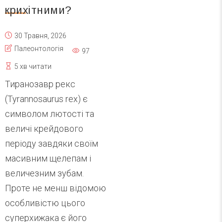
крихітними?
30 Травня, 2026
Палеонтологія
97
5 хв читати
Тиранозавр рекс
(Tyrannosaurus rex) є
символом лютості та
величі крейдового
періоду завдяки своїм
масивним щелепам і
величезним зубам.
Проте не менш відомою
особливістю цього
суперхижака є його