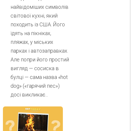
найвідоміших символів
світової кухні, який
походить із США. Його
їдять на пікніках,
пляжах, у міських
парках і автозаправках.
Але попри його простий
вигляд — сосиска в
булці — сама назва «hot
dog» («гарячий пес»)
досі викликає...