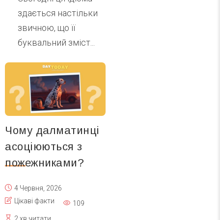
здається настільки
звичною, що її
буквальний зміст...
Чому далматинці
асоціюються з
пожежниками?
4 Червня, 2026
Цікаві факти
109
2 хв читати