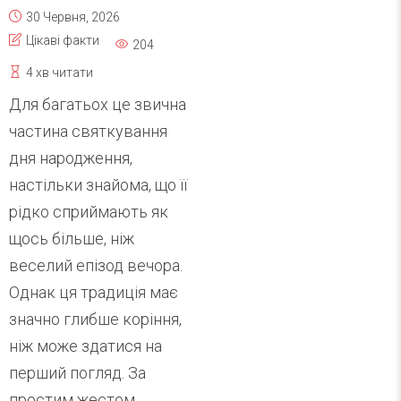
30 Червня, 2026
Цікаві факти
204
4 хв читати
Для багатьох це звична
частина святкування
дня народження,
настільки знайома, що її
рідко сприймають як
щось більше, ніж
веселий епізод вечора.
Однак ця традиція має
значно глибше коріння,
ніж може здатися на
перший погляд. За
простим жестом...