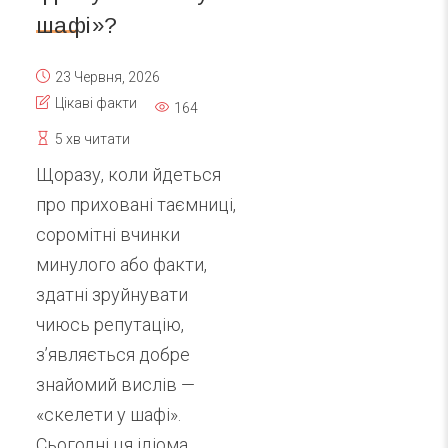
шафі»?
23 Червня, 2026
Цікаві факти
164
5 хв читати
Щоразу, коли йдеться
про приховані таємниці,
соромітні вчинки
минулого або факти,
здатні зруйнувати
чиюсь репутацію,
з’являється добре
знайомий вислів —
«скелети у шафі».
Сьогодні ця ідіома