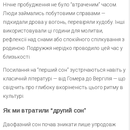
Нічне пробудження не було “втраченим” часом.
Люди займались побутовими справами —
підкидали дрова у вогонь, перевіряли худобу. Інші
використовували ці години для молитви,
рефлексії над снами або спокійного спілкування з
родиною. Подружжя нерідко проводило цей час у
близькості.
Посилання на “перший сон” зустрічаються навіть у
класичній літературі — від Гомера до Вергілія — що
свідчить про глибоку вкоріненість цього ритму в
культурі.
Як ми втратили “другий сон”
Двофазний сон почав зникати лише упродовж