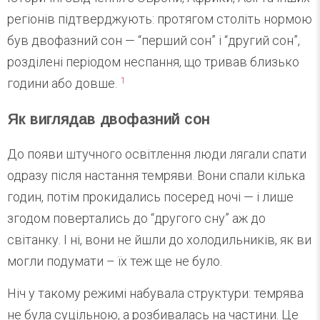
регіонів підтверджують: протягом століть нормою
був двофазний сон — “перший сон” і “другий сон”,
розділені періодом неспання, що тривав близько
1
години або довше.
Як виглядав двофазний сон
До появи штучного освітлення люди лягали спати
одразу після настання темряви. Вони спали кілька
годин, потім прокидались посеред ночі — і лише
згодом повертались до “другого сну” аж до
світанку. І ні, вони не йшли до холодильників, як ви
могли подумати – їх теж ще не було.
Ніч у такому режимі набувала структури: темрява
не була суцільною, а розбивалась на частини. Це