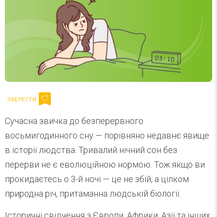
Сучасна звичка до безперервного
восьмигодинного сну — порівняно недавнє явище
в історії людства. Тривалий нічний сон без
перерви не є еволюційною нормою. Тож якщо ви
прокидаєтесь о 3-й ночі — це не збій, а цілком
природна річ, притаманна людській біології.
Історичні свідчення з Європи, Африки, Азії та інших