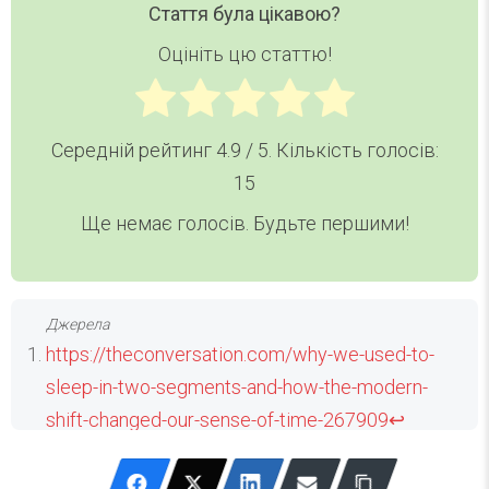
Стаття була цікавою?
Оцініть цю статтю!
Середній рейтинг
4.9
/ 5. Кількість голосів:
15
Ще немає голосів. Будьте першими!
https://theconversation.com/why-we-used-to-
sleep-in-two-segments-and-how-the-modern-
shift-changed-our-sense-of-time-267909
↩
https://onlinelibrary.wiley.com/doi/10.1111/j.1365-
2869.1992.tb00019.x
↩