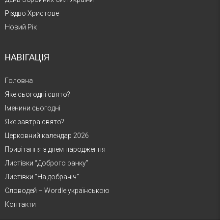
Різдво Христове
Новий Рік
НАВІГАЦІЯ
Головна
Яке сьогодні свято?
Іменини сьогодні
Яке завтра свято?
Церковний календар 2026
Привітання з днем народження
Листівки “Доброго ранку”
Листівки “На добраніч”
Словодей – Wordle українською
Контакти