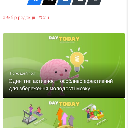
https://pubmed.ncbi.nlm.nih.gov/28181718/
↩
https://pubmed.ncbi.nlm.nih.gov/8250680/
↩
Вибір редакції
Сон
Попередній пост
Один тип активності особливо ефективний
для збереження молодості мозку