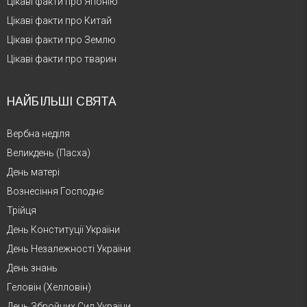
Цікаві факти про Японію
Цікаві факти про Китай
Цікаві факти про Землю
Цікаві факти про тварин
НАЙБІЛЬШІ СВЯТА
Вербна неділя
Великдень (Пасха)
День матері
Вознесіння Господнє
Трійця
День Конституції України
День Незалежності України
День знань
Геловін (Хелловін)
День Збройних Сил України