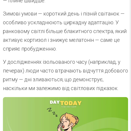
— плине швидше.
Зимові умови — короткий день і пізній світанок —
особливо ускладнюють циркадну адаптацію. У
ранковому світлі більше блакитного спектра, який
активує кортизол і знижує мелатонін — саме це
сприяє пробудженню.
У дослідженнях ізольованого часу (наприклад, у
печерах) люди часто втрачають відчуття добового
ритму — дні зливаються, що демонструє,
наскільки ми залежимо від світлових підказок.