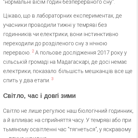
“нормальні вісім годин безперервного сну”.
Цікаво, що в лабораторних експериментах, де
учасники проводили тижні у темряві без
годинників чи електрики, вони інстинктивно
переходили до розділеного сну з нічною
2
перервою.
А польове дослідження 2017 року у
сільській громаді на Мадагаскарі, де досі немає
електрики, показало: більшість мешканців все ще
3
спить у два етапи.
Світло, час і довгі зими
Світло не лише регулює наш біологічний годинник,
а й впливає на сприйняття часу. У темряві або при
тьмяному освітленні час “тягнеться”, у яскравому