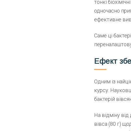
тонкі біохімічн
одночасно при
ефективне вив
Саме ці бактер
переналаштовую
Ефект збе
Одним із найці
курсу. Науков
бактерій вівс
На відміну від
вівса (80 г) щ