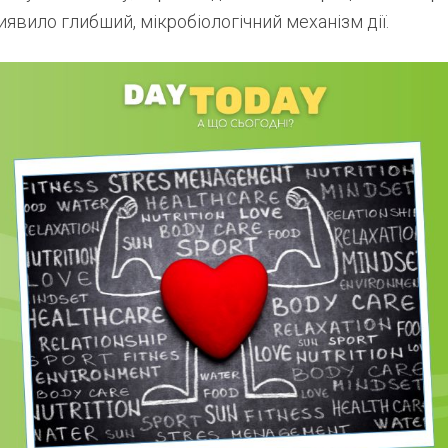
явило глибший, мікробіологічний механізм дії.