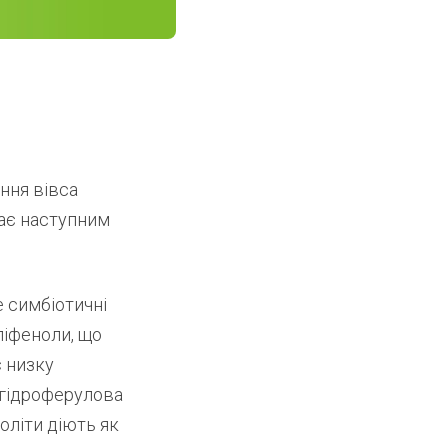
ння вівса
дає наступним
е симбіотичні
ліфеноли, що
є низку
игідроферулова
оліти діють як