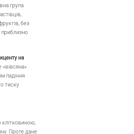
вна група
астівців,
фруктів, без
а приблизно
акценту на
е «вівсяна»
ім падіння
о тиску.
 клітковиною,
ну. Проте дане