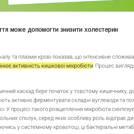
иття може допомогти знизити холестерин
 калу та плазми крові показав, що інтенсивне спожива
інює активність кишкової мікробіоти
. Процес вигля
мічний каскад бере початок у товстому кишечнику, д
нають активно ферментувати складні вуглеводи та по
всі. У процесі такого розщеплення мікробіота синтезу
ольних сполук, серед яких особливу роль відіграє д
ючись у системному кровотоці, ці бактеріальні метаб