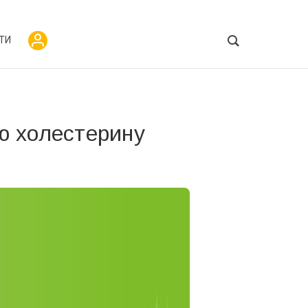
ТИ
ню холестерину