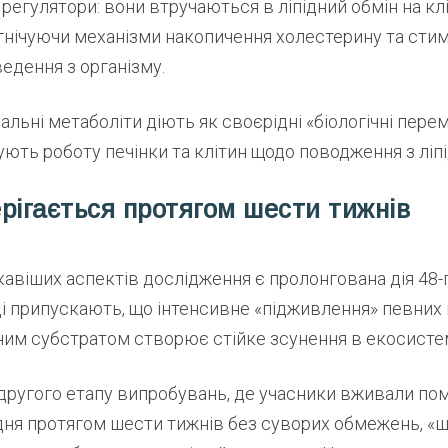
і регулятори: вони втручаються в ліпідний обмін на кл
гнічуючи механізми накопичення холестерину та ст
едення з організму.
іальні метаболіти діють як своєрідні «біологічні перем
ть роботу печінки та клітин щодо поводження з ліп
рігається протягом шести тижнів
кавіших аспектів дослідження є пролонгована дія 48
ці припускають, що інтенсивне «підживлення» певних
яним субстратом створює стійке зсунення в екосисте
 другого етапу випробувань, де учасники вживали пом
одня протягом шести тижнів без суворих обмежень, «ш