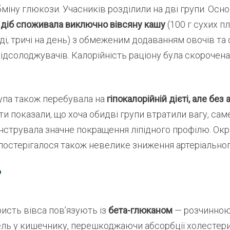
іну глюкози. Учасників розділили на дві групи. Осно
 діб споживала виключно вівсяну кашу
(100 г сухих пл
ді, тричі на день) з обмеженим додаванням овочів та 
 підсолоджувачів. Калорійність раціону була скорочен
упа також перебувала на
гіпокалорійній дієті, але без 
ти показали, що хоча обидві групи втратили вагу, сам
струвала значне покращення ліпідного профілю. Окр
постерігалося також невелике зниження артеріальног
?
исть вівса пов’язують із
бета-глюканом
— розчинною
ель у кишечнику, перешкоджаючи абсорбції холестери