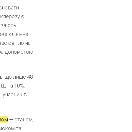
івноваги
склерозу є
зивають
ове клінічне
ває світло на
 за допомогою
ь, що лише 48
НЩ на 10%.
і учасників
мом
— станом,
иском та