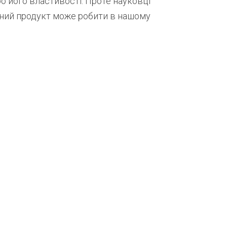
 його властивості. Проте науковці
ний продукт може робити в нашому