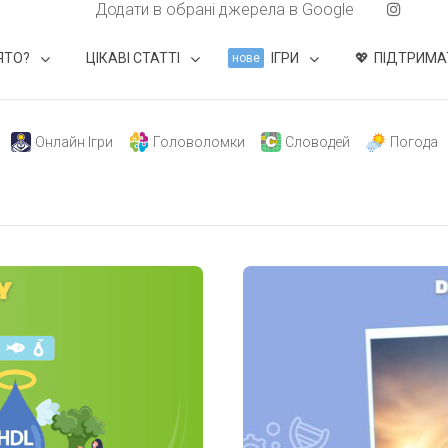
Додати в обрані джерела в Google
ЯТО?
ЦІКАВІ СТАТТІ
ІГРИ
ПІДТРИМА
нове
Онлайн Ігри
Головоломки
Словодей
Погода