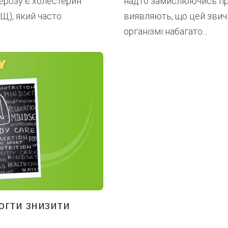
ерозу є холестерин
надто замислюючись про
НЩ), який часто
виявляють, що цей звич
організмі набагато...
огти знизити