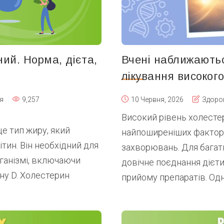
ий. Норма, дієта,
Вчені наближають
лікування високог
я
9,257
10 Червня, 2026
Здоро
Високий рівень холесте
е тип жиру, який
найпоширеніших фактор
тин. Він необхідний для
захворювань. Для багат
рганізмі, включаючи
довічне поєднання дієти
іну D. Холестерин
прийому препаратів. Одна