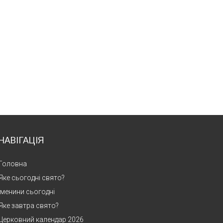
НАВІГАЦІЯ
Головна
Яке сьогодні свято?
Іменини сьогодні
Яке завтра свято?
Церковний календар 2026