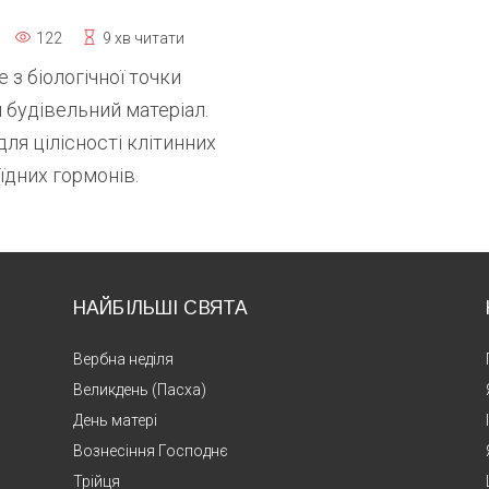
122
9 хв читати
 з біологічної точки
 будівельний матеріал.
ля цілісності клітинних
їдних гормонів.
НАЙБІЛЬШІ СВЯТА
Вербна неділя
Великдень (Пасха)
День матері
Вознесіння Господнє
Трійця