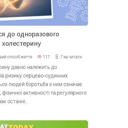
ся до одноразового
о холестерину
вий спосіб життя
117
7 хв читати
рину давно належить до
ів ризику серцево-судинних
ьох людей боротьба з ним означає
, фізичної активності та регулярного
к останні...