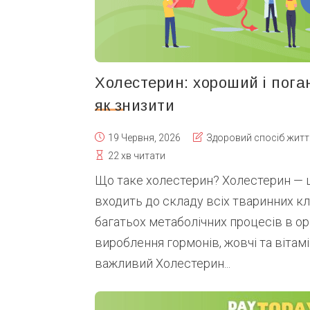
Холестерин: хороший і поган
як знизити
19 Червня, 2026
Здоровий спосіб житт
22 хв читати
Що таке холестерин? Холестерин — ц
входить до складу всіх тваринних клі
багатьох метаболічних процесів в о
вироблення гормонів, жовчі та вітам
важливий Холестерин...