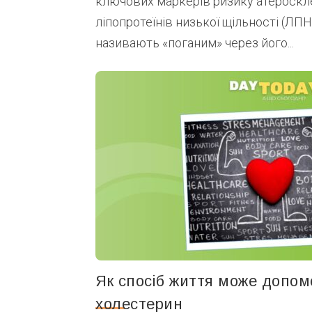
ключових маркерів ризику атероскл
ліпопротеїнів низької щільності (ЛП
називають «поганим» через його...
Як спосіб життя може допом
холестерин