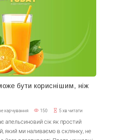
може бути кориснішим, ніж
е харчування
150
5 хв читати
ає апельсиновий сік як простий
й, який ми наливаємо в склянку, не