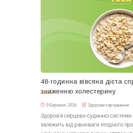
48-годинна вівсяна дієта с
зниженню холестерину
9 Березня, 2026
Здорове харчування
Здоров’я серцево-судинної системи
залежить від рівноваги ліпідного про