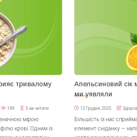
прияє тривалому
Апельсиновий сік 
ми уявляли
199
5 хв читати
12 Грудня, 2025
Здоров
 значною мірою
Більшість із нас сприйм
філю крові. Одним із
елемент сніданку — напі