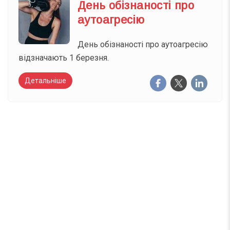
День обізнаності про
аутоагресію
День обізнаності про аутоагресію
відзначають 1 березня.
Детальніше
Вже 6 років DAY TODAY складає для вас «
Список свят на день
». Підписуйтесь на щоденну
розсилку зручним для вас способом.
Телеграм
Інстаграм
Email
Підписатися