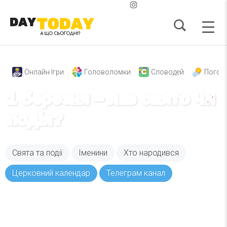
Онлайн Ігри
Головоломки
Словодей
Погод
1 березня – яке свято чи
подія?
Свята та події
Іменини
Хто народився
Церковний календар
Телеграм канал
Вже 6 років DAY TODAY складає для вас «
Список свят на день
». Підписуйтесь на щоденну
розсилку зручним для вас способом.