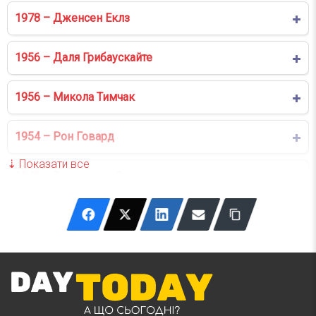
1978 – Дженсен Еклз
1956 – Даля Грибаускайте
1956 – Микола Тимчак
1954 – Рон Говард
1943 – Володимир Середа
1938 – Борислав Брондуков
1904 – Ґленн Міллер
1885 – Ольгерд-Іполит Бочковський