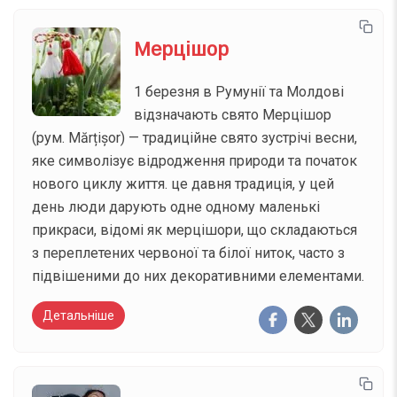
Мерцішор
1 березня в Румунії та Молдові
відзначають свято Мерцішор
(рум. Mărțișor) — традиційне свято зустрічі весни,
яке символізує відродження природи та початок
нового циклу життя. це давня традиція, у цей
день люди дарують одне одному маленькі
прикраси, відомі як мерцішори, що складаються
з переплетених червоної та білої ниток, часто з
підвішеними до них декоративними елементами.
Детальніше