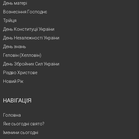
День матері
Вознесіння Господнє
Трійця
День Конституції України
День Незалежності України
День знань
Геловін (Хелловін)
День Збройних Сил України
Різдво Христове
Новий Рік
НАВІГАЦІЯ
Головна
Яке сьогодні свято?
Іменини сьогодні