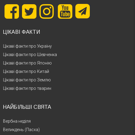
1883 – Асакура Фуміо
1874 – Карл Шлехтер
ЦІКАВІ ФАКТИ
1870 – Ежен Мішель Антоніаді
Цікаві факти про Україну
Цікаві факти про Шевченка
1845 – Федір Піроцький
Цікаві факти про Японію
Цікаві факти про Китай
1545 – Томас Бодлі
Цікаві факти про Землю
Цікаві факти про тварин
НАЙБІЛЬШІ СВЯТА
Вербна неділя
Великдень (Пасха)