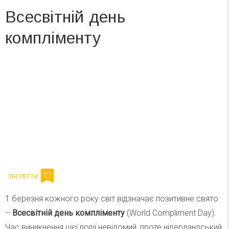
Всесвітній день
компліменту
Вже 6 років DAY TODAY складає для вас «
Список свят на день
». Підписуйтесь на щоденну розсилку
зручним для вас способом.
Телеграм
Інстаграм
Ваш імейл
Підписатися
Email
1 березня кожного року світ відзначає позитивне свято
–
Всесвітній день компліменту
(World Compliment Day).
Час виникнення цієї події невідомий, проте нідерландський