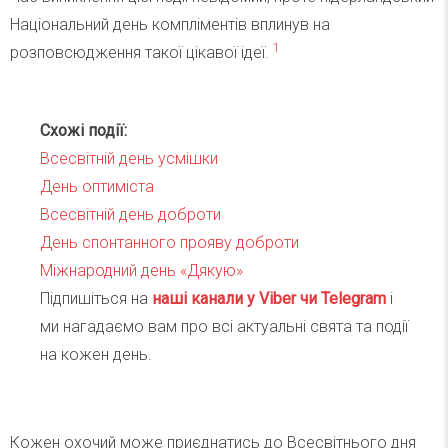
Національний день компліментів вплинув на
1
розповсюдження такої цікавої ідеї.
Схожі події:
Всесвітній день усмішки
День оптиміста
Всесвітній день доброти
День спонтанного прояву доброти
Міжнародний день «Дякую»
Підпишіться на
наші канали у Viber чи Telegra
m
і
ми нагадаємо вам про всі актуальні свята та події
на кожен день.
Кожен охочий може приєднатись до Всесвітнього дня