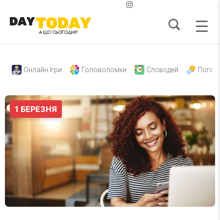
Онлайн Ігри
Головоломки
Словодей
Погод