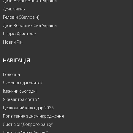
День Незалежності України
День знань
Геловін (Хелловін)
День Збройних Сил України
Різдво Христове
Новий Рік
НАВІГАЦІЯ
Головна
Яке сьогодні свято?
Іменини сьогодні
Яке завтра свято?
Церковний календар 2026
Привітання з днем народження
Листівки “Доброго ранку”
Листівки “На добраніч”