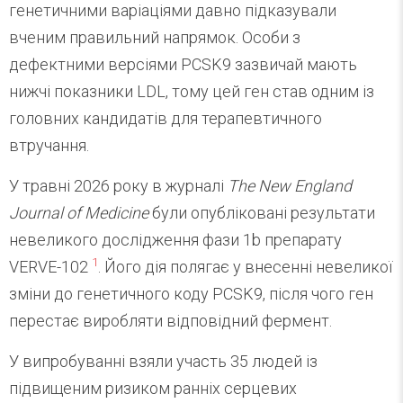
генетичними варіаціями давно підказували
вченим правильний напрямок. Особи з
дефектними версіями PCSK9 зазвичай мають
нижчі показники LDL, тому цей ген став одним із
головних кандидатів для терапевтичного
втручання.
У травні 2026 року в журналі
The New England
Journal of Medicine
були опубліковані результати
невеликого дослідження фази 1b препарату
1
VERVE-102
. Його дія полягає у внесенні невеликої
зміни до генетичного коду PCSK9, після чого ген
перестає виробляти відповідний фермент.
У випробуванні взяли участь 35 людей із
підвищеним ризиком ранніх серцевих