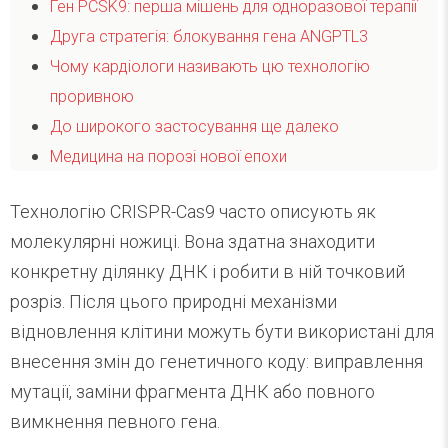
Ген PCSK9: перша мішень для одноразової терапії
Друга стратегія: блокування гена ANGPTL3
Чому кардіологи називають цю технологію
проривною
До широкого застосування ще далеко
Медицина на порозі нової епохи
Технологію CRISPR-Cas9 часто описують як
молекулярні ножиці. Вона здатна знаходити
конкретну ділянку ДНК і робити в ній точковий
розріз. Після цього природні механізми
відновлення клітини можуть бути використані для
внесення змін до генетичного коду: виправлення
мутації, заміни фрагмента ДНК або повного
вимкнення певного гена.