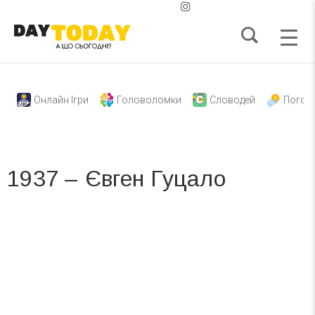
Онлайн Ігри
Головоломки
Словодей
Погод
1937 – Євген Гуцало
Вже 6 років DAY TODAY складає для вас «
Список свят на день
». Підписуйтесь на щоденну розсилку
зручним для вас способом.
Телеграм
Інстаграм