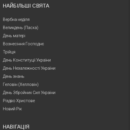
НАЙБІЛЬШІ СВЯТА
Вербна неділя
Великдень (Пасха)
День матері
Вознесіння Господнє
Трійця
День Конституції України
День Незалежності України
День знань
Геловін (Хелловін)
День Збройних Сил України
Різдво Христове
Новий Рік
НАВІГАЦІЯ