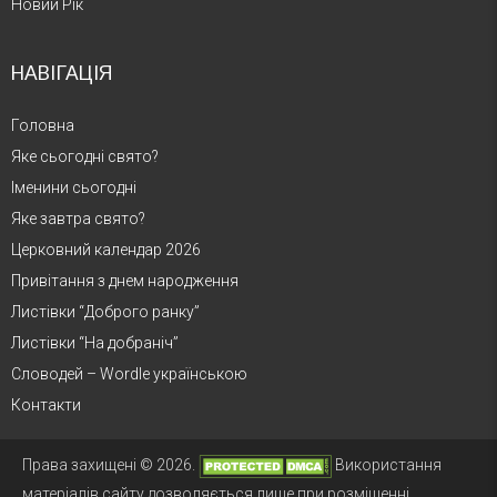
Новий Рік
НАВІГАЦІЯ
Головна
Яке сьогодні свято?
Іменини сьогодні
Яке завтра свято?
Церковний календар 2026
Привітання з днем народження
Листівки “Доброго ранку”
Листівки “На добраніч”
Словодей – Wordle українською
Контакти
Права захищені © 2026.
Використання
матеріалів сайту дозволяється лише при розміщенні