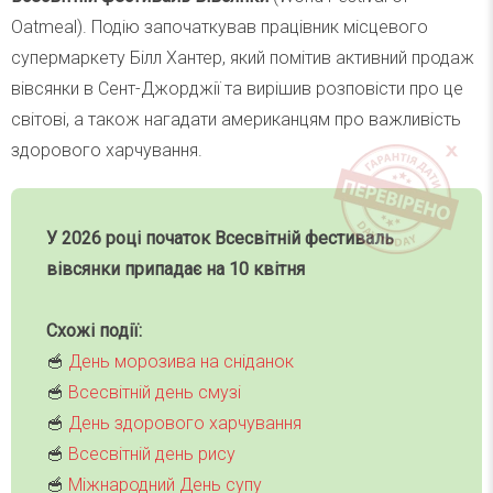
Oatmeal). Подію започаткував працівник місцевого
супермаркету Білл Хантер, який помітив активний продаж
вівсянки в Сент-Джорджії та вирішив розповісти про це
світові, а також нагадати американцям про важливість
здорового харчування.
У 2026 році початок Всесвітній фестиваль
вівсянки
припадає на 10 квітня
Схожі події:
🥣
День морозива на сніданок
🥣
Всесвітній день смузі
🥣
День здорового харчування
🥣
Всесвітній день рису
🥣
Міжнародний День супу