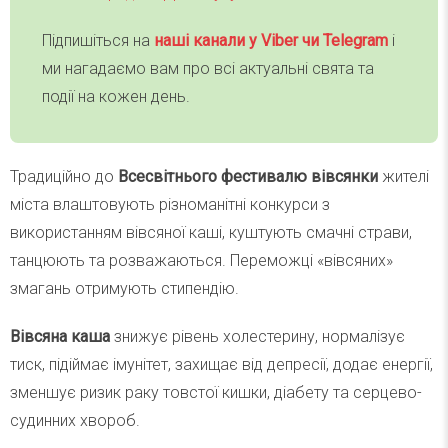
Підпишіться на
наші канали у Viber чи Telegra
m
і
ми нагадаємо вам про всі актуальні свята та
події на кожен день.
Традиційно до
Всесвітнього фестивалю вівсянки
жителі
міста влаштовують різноманітні конкурси з
використанням вівсяної каші, куштують смачні страви,
танцюють та розважаються. Переможці «вівсяних»
змагань отримують стипендію.
Вівсяна каша
знижує рівень холестерину, нормалізує
тиск, підіймає імунітет, захищає від депресії, додає енергії,
зменшує ризик раку товстої кишки, діабету та серцево-
судинних хвороб.