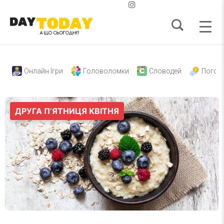
Онлайн Ігри
Головоломки
Словодей
Погод