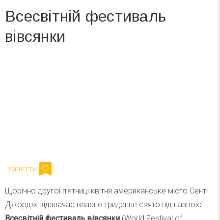
Всесвітній фестиваль
вівсянки
Вже 6 років DAY TODAY складає для вас «
Список свят на день
». Підписуйтесь на щоденну розсилку
зручним для вас способом.
Телеграм
Інстаграм
Ваш імейл
Підписатися
Email
Щорічно другої п’ятниці квітня американське місто Сент-
Джордж відзначає власне триденне свято під назвою
Всесвітній фестиваль вівсянки
(World Festival of