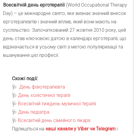
Всесвітній день ерготерапії
(World Occupational Therapy
Day) – це міжнародне свято, яке визнає значний внесок
ерготерапевтів і значний вплив, який вони мають на
суспільство. Започаткований 27 жовтня 2010 року, цей
день став ключовою датою в календарі ерготерапії, що
відзначається в усьому світі з метою популяризації та
вшанування цієї професії.
Схожі події:
🩺
День фізіотерапевта
🩺
День холістичної терапії
🩺
Всесвітній тиждень музичної терапії
🩺
День педіатра
🩺
Всесвітній день сімейного лікаря
Підпишіться на
наші канали у Viber чи Telegra
m
і