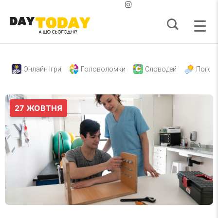
Онлайн Ігри
Головоломки
Словодей
Погод