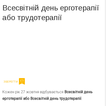
Всесвітній день ерготерапії
або трудотерапії
Вже 6 років DAY TODAY складає для вас «
Список свят на день
». Підписуйтесь на щоденну розсилку
зручним для вас способом.
Телеграм
Інстаграм
Ваш імейл
Підписатися
Email
Кожен рік 27 жовтня відбувається
Всесвітній день
ерготерапії або Всесвітній день трудотерапії
.