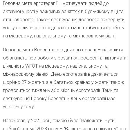
Головна мета ерготерапії – мотивувати людей до
активної участі у важливих заняттях в будь-якому віці та
стані здоров’я. Також святкування дозволяє привернути
увагу до діяльності федерації та масштабувати її роботу
на місцевому, національному та міжнародному рівні.
Основна мета Всесвітнього дня ерготерапії – підвищити
обізнаність про роботу з розвитку професії та підтримати
діяльність WFOT на місцевому, національному та
міжнародному рівнях. День ерготерапії відзначається
щорічно 27 жовтня, а в багатьох країнах у жовтні також
проводиться тиждень або місяць ерготерапії. Теми та
святкуванняЩороку Всесвітній день ерготерапії має
унікальну тему.
Наприклад, у 2021 році темою було “Належати. Бути
собою”, а тема 2023 року – “Єдність через спільноту”, що