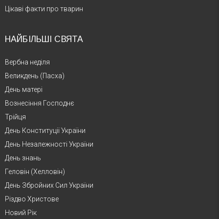
Цікаві факти про тварин
НАЙБІЛЬШІ СВЯТА
Вербна неділя
Великдень (Пасха)
День матері
Вознесіння Господнє
Трійця
День Конституції України
День Незалежності України
День знань
Геловін (Хелловін)
День Збройних Сил України
Різдво Христове
Новий Рік