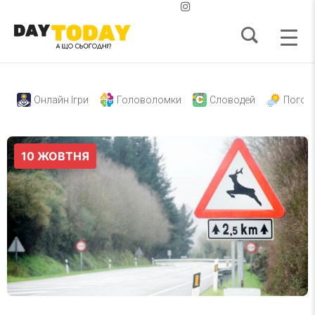
Онлайн Ігри
Головоломки
Словодей
Погод