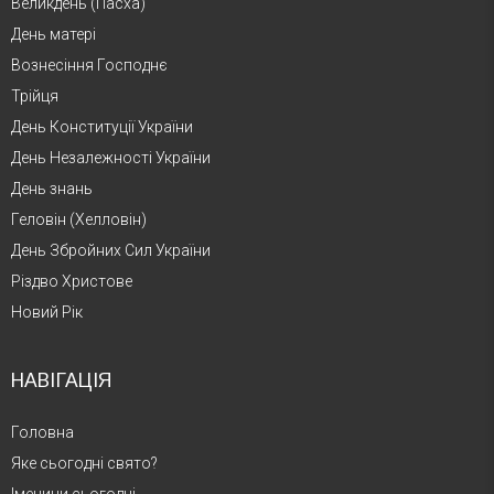
Великдень (Пасха)
День матері
Вознесіння Господнє
Трійця
День Конституції України
День Незалежності України
День знань
Геловін (Хелловін)
День Збройних Сил України
Різдво Христове
Новий Рік
НАВІГАЦІЯ
Головна
Яке сьогодні свято?