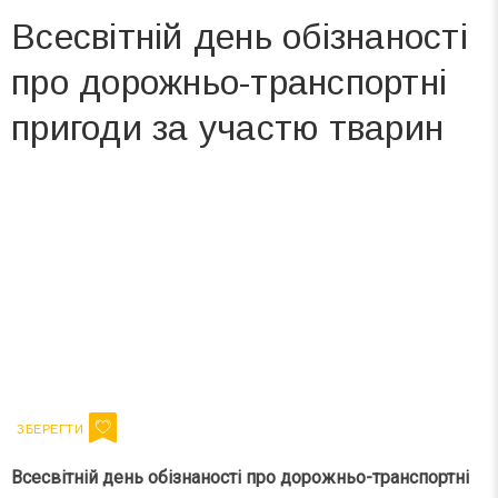
Всесвітній день обізнаності
про дорожньо-транспортні
пригоди за участю тварин
Вже 6 років DAY TODAY складає для вас «
Список свят на день
». Підписуйтесь на щоденну розсилку
зручним для вас способом.
Телеграм
Інстаграм
Ваш імейл
Підписатися
Email
Всесвітній день обізнаності про дорожньо-транспортні