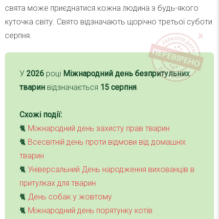
свята може приєднатися кожна людина з будь-якого
куточка світу. Свято відзначають щорічно третьої суботи
серпня.
У
2026
році
Міжнародний день безпритульних
тварин
відзначається
15 серпня
.
Схожі події:
🐈
Міжнародний день захисту прав тварин
🐈
Всесвітній день проти відмови від домашніх
тварин
🐈
Універсальний День народження вихованців в
притулках для тварин
🐈
День собак у жовтому
🐈
Міжнародний день порятунку котів