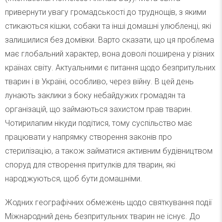
привернути увагу громадськості до труднощів, з якими
стикаються кішки, собаки та інші домашні улюбленці, які
залишилися без домівки. Варто сказати, що ця проблема
має глобальний характер, вона доволі поширена у різних
країнах світу. Актуальними є питання щодо безпритульних
тварин і в Україні, особливо, через війну. В цей день
лунають заклики з боку небайдужих громадян та
організацій, що займаються захистом прав тварин.
Чотирилапим нікуди подітися, тому суспільство має
працювати у напрямку створення законів про
стерилізацію, а також займатися активним будівництвом
споруд для створення притулків для тварин, які
народжуються, щоб бути домашніми.
Жодних географічних обмежень щодо святкування події
Міжнародний день безпритульних тварин не існує. До