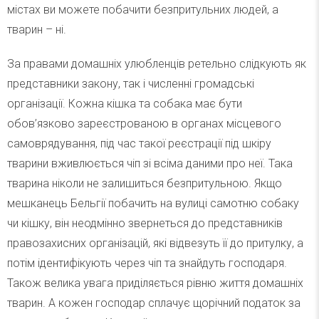
містах ви можете побачити безпритульних людей, а
тварин – ні.
За правами домашніх улюбленців ретельно слідкують як
представники закону, так і численні громадські
організації. Кожна кішка та собака має бути
обов’язково зареєстрованою в органах місцевого
самоврядування, під час такої реєстрації під шкіру
тварини вживлюється чіп зі всіма даними про неї. Така
тварина ніколи не залишиться безпритульною. Якщо
мешканець Бельгії побачить на вулиці самотню собаку
чи кішку, він неодмінно звернеться до представників
правозахисних організацій, які відвезуть її до притулку, а
потім ідентифікують через чіп та знайдуть господаря.
Також велика увага приділяється рівню життя домашніх
тварин. А кожен господар сплачує щорічний податок за