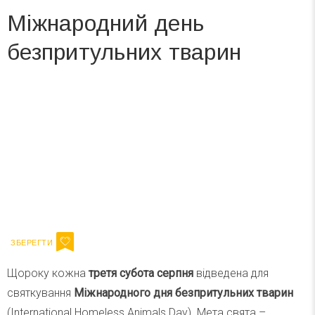
Міжнародний день
безпритульних тварин
Вже 6 років DAY TODAY складає для вас «
Список свят на день
». Підписуйтесь на щоденну розсилку
зручним для вас способом.
Телеграм
Інстаграм
Ваш імейл
Підписатися
Email
Щороку кожна
третя субота серпня
відведена для
святкування
Міжнародного дня безпритульних тварин
(International Homeless Animals Day). Мета свята –