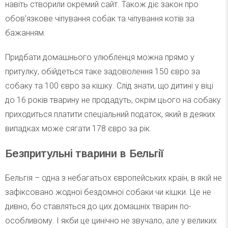
навіть створили окремий сайт. Також діє закон про
обов’язкове чіпування собак та чіпування котів за
бажанням.
Придбати домашнього улюбленця можна прямо у
притулку, обійдеться таке задоволення 150 євро за
собаку та 100 євро за кішку. Слід знати, що дитині у віці
до 16 років тварину не продадуть, окрім цього на собаку
приходиться платити спеціальний податок, який в деяких
випадках може сягати 178 євро за рік.
Безпритульні тварини в Бельгії
Бельгія – одна з небагатьох європейських країн, в якій не
зафіксовано жодної бездомної собаки чи кішки. Це не
дивно, бо ставляться до цих домашніх тварин по-
особливому. І якби це цинічно не звучало, але у великих