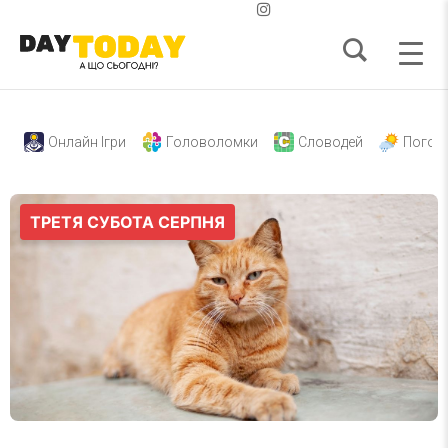
Онлайн Ігри
Головоломки
Словодей
Погод