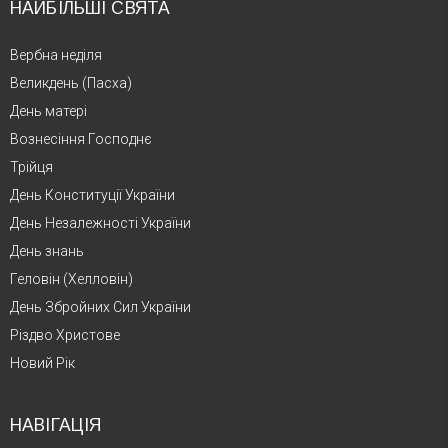
НАЙБІЛЬШІ СВЯТА
Вербна неділя
Великдень (Пасха)
День матері
Вознесіння Господнє
Трійця
День Конституції України
День Незалежності України
День знань
Геловін (Хелловін)
День Збройних Сил України
Різдво Христове
Новий Рік
НАВІГАЦІЯ