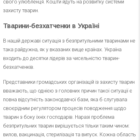
свого улюбленця. Кошти йдуть на розвитку системи
захисту тварин.
Тварини-безхатченки в Україні
В нашій державі ситуація з безпритульними тваринами не
така райдужна, як у вказаних вище країнах. Україна
входить до десятки лідерів за чисельністю тварин-
безхатченків.
Представники громадських організацій із захисту тварин
вважають, що однією з головних причин такої ситуації є
повна відсутність законодавчої бази, яка б слугувала
своєрідним регулятором процесів поводження щодо
тварин з боку їхніх господарів. Наразі проблема
безпритульних тварин вирішується тільки таким чином:
вилов, вакцинація, стерилізація та випуск. Кожна область