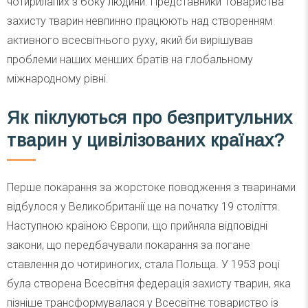
чотирилапих з боку людини. Представники Товариства
захисту тварин невпинно працюють над створенням
активного всесвітнього руху, який би вирішував
проблеми наших менших братів на глобальному
міжнародному рівні.
Як піклуються про безпритульних
тварин у цивілізованих країнах?
Перше покарання за жорстоке поводження з тваринами
відбулося у Великобританії ще на початку 19 століття.
Наступною країною Європи, що прийняла відповідні
закони, що передбачували покарання за погане
ставлення до чотириногих, стала Польща. У 1953 році
була створена Всесвітня федерація захисту тварин, яка
пізніше трансформувалася у Всесвітнє товариство із