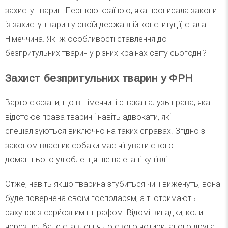
захисту тварин. Першою країною, яка прописала закони
із захисту тварин у своїй державній конституції, стала
Німеччина. Які ж особливості ставлення до
безпритульних тварин у різних країнах світу сьогодні?
Захист безпритульних тварин у ФРН
Варто сказати, що в Німеччині є така галузь права, яка
відстоює права тварин і навіть адвокати, які
спеціалізуються виключно на таких справах. Згідно з
законом власник собаки має чіпувати свого
домашнього улюбленця ще на етапі купівлі.
Отже, навіть якщо тварина згубиться чи її виженуть, вона
буде повернена своїм господарям, а ті отримають
рахунок з серйозним штрафом. Відомі випадки, коли
через недбале ставлення до свого чотирилапого друга,