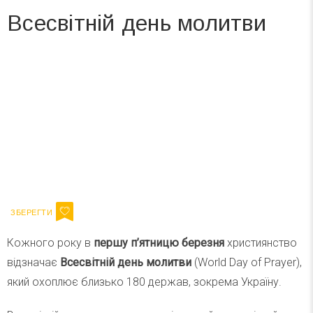
Всесвітній день молитви
Вже 6 років DAY TODAY складає для вас «
Список свят на день
». Підписуйтесь на щоденну розсилку
зручним для вас способом.
Телеграм
Інстаграм
Ваш імейл
Підписатися
Email
Кожного року в
першу п’ятницю березня
християнство
відзначає
Всесвітній день молитви
(World Day of Prayer),
який охоплює близько 180 держав, зокрема Україну.