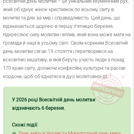
Всесвітній день молитви – це унікальний екуменічний рух,
який об’єднує жінок-християнок по всьому світу в
молитві та діях за мир і справедливість. Цей день, що
відзначається щорічно в першу п’ятницю березня,
підкреслює силу молитви і вплив, який вона може мати на
громади й нації в усьому світі. Своїм корінням Всесвітній
день молитви сягає 19 століття і перетворився на
всесвітню ініціативу, в якій беруть участь люди з понад
170 країн світу, долаючи конфесійні, культурні та расові
1
кордони, щоб об’єднатися в дусі молитовної дії.
У 2026 році Всесвітній день молитви
відзначають 6 березня.
Схожі події:
🙏
День миру в Україні та Міжнародний день миру