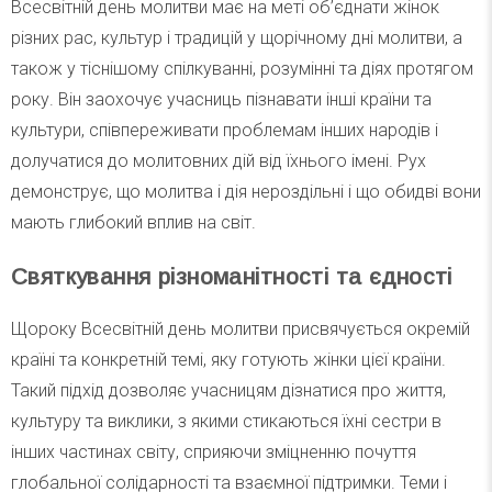
Всесвітній день молитви має на меті об’єднати жінок
різних рас, культур і традицій у щорічному дні молитви, а
також у тіснішому спілкуванні, розумінні та діях протягом
року. Він заохочує учасниць пізнавати інші країни та
культури, співпереживати проблемам інших народів і
долучатися до молитовних дій від їхнього імені. Рух
демонструє, що молитва і дія нероздільні і що обидві вони
мають глибокий вплив на світ.
Святкування різноманітності та єдності
Щороку Всесвітній день молитви присвячується окремій
країні та конкретній темі, яку готують жінки цієї країни.
Такий підхід дозволяє учасницям дізнатися про життя,
культуру та виклики, з якими стикаються їхні сестри в
інших частинах світу, сприяючи зміцненню почуття
глобальної солідарності та взаємної підтримки. Теми і