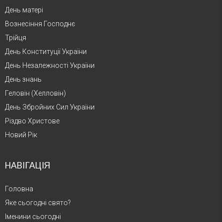
День матері
Вознесіння Господнє
Трійця
День Конституції України
День Незалежності України
День знань
Геловін (Хелловін)
День Збройних Сил України
Різдво Христове
Новий Рік
НАВІГАЦІЯ
Головна
Яке сьогодні свято?
Іменини сьогодні