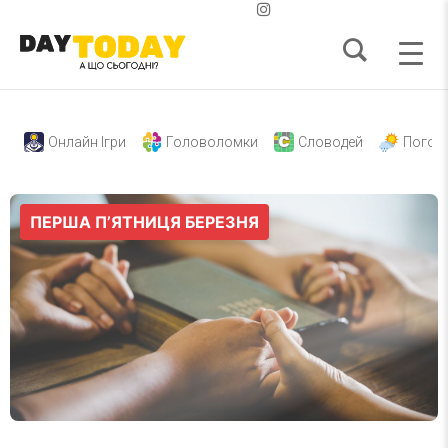
Онлайн Ігри
Головоломки
Словодей
Погод