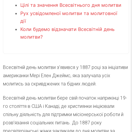
Цілі та значення Всесвітнього дня молитви
Рух усвідомленої молитви та молитовної
дії
Коли будемо відзначати Всесвітній день
молитви?
Всесвітній день молитви з’явився у 1887 році за ініціативи
американки Мері Елен Джеймс, яка залучала усіх
молитись за скривджених та бідних людей.
Всесвітній день молитви бере свій початок наприкінці 19-
го століття в США і Канаді, де християнки ініціювали
спільну діяльність для підтримки місіонерської роботи й
розв’язання соціальних питань. До 1887 року
пресвітеріанські жінки закликали до дня молитви за