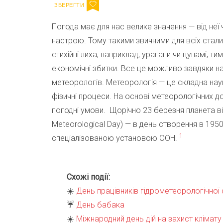
Погода має для нас велике значення — від неї 
настрою. Тому такими звичними для всіх стал
стихійні лиха, наприклад, урагани чи цунамі, 
економічні збитки. Все це можливо завдяки на
метеорологів. Метеорологія — це складна наук
фізичні процеси. На основі метеорологічних 
погодні умови. Щорічно 23 березня планета в
Meteorological Day) — в день створення в 1950 
1
спеціалізованою установою ООН.
Схожі події:
☀️
День працівників гідрометеорологічної
☔️
День бабака
☀️
Міжнародний день дій на захист клімату