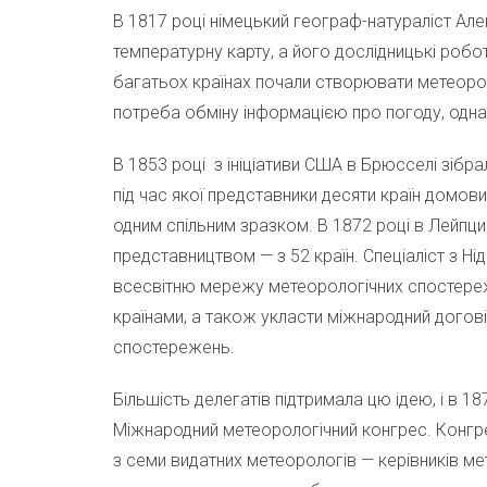
В 1817 році німецький географ-натураліст Ал
температурну карту, а його дослідницькі робот
багатьох країнах почали створювати метеороло
потреба обміну інформацією про погоду, одна
В 1853 році з ініціативи США в Брюсселі зіб
під час якої представники десяти країн домов
одним спільним зразком. В 1872 році в Лейпц
представництвом — з 52 країн. Спеціаліст з Н
всесвітню мережу метеорологічних спостереж
країнами, а також укласти міжнародний догов
спостережень.
Більшість делегатів підтримала цю ідею, і в 18
Міжнародний метеорологічний конгрес. Конгре
з семи видатних метеорологів — керівників ме