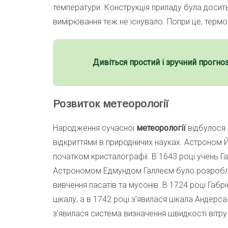
температури. Конструкція приладу була досить
вимірювання теж не існувало. Попри це, терм
Дивіться простий і зручний прогно
Розвиток метеорології
Народження сучасної
метеорології
відбулося 
відкриттями в природничих науках. Астроном 
початком кристалографії. В 1643 році учень Г
Астрономом Едмундом Галлеєм було розроблен
вивчення пасатів та мусонів. В 1724 році Га
шкалу, а в 1742 році з’явилася шкала Андерс
з’явилася система визначення швидкості віт