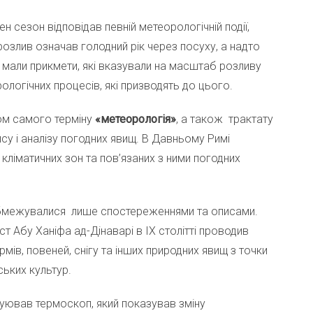
ен сезон відповідав певній метеорологічній події,
 розлив означав голодний рік через посуху, а надто
 мали прикмети, які вказували на масштаб розливу
орологічних процесів, які призводять до цього.
ом самого терміну
«метеорологія»
, а також трактату
у і аналізу погодних явищ. В Давньому Римі
ліматичних зон та пов’язаних з ними погодних
 обмежувалися лише спостереженнями та описами.
т Абу Ханіфа ад-Дінаварі в IX столітті проводив
рмів, повеней, снігу та інших природних явищ з точки
ських культур.
руював термоскоп, який показував зміну