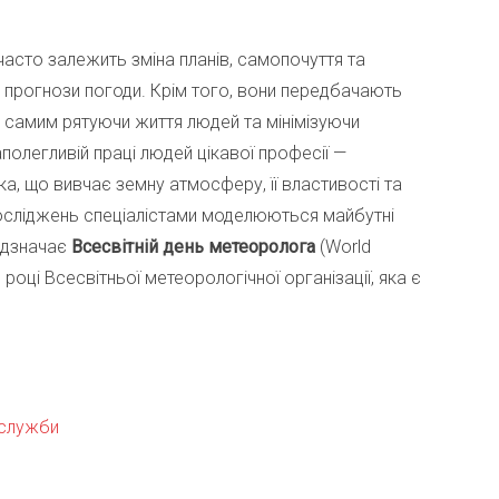
часто залежить зміна планів, самопочуття та
и прогнози погоди. Крім того, вони передбачають
тим самим рятуючи життя людей та мінімізуючи
полегливій праці людей цікавої професії —
а, що вивчає земну атмосферу, її властивості та
досліджень спеціалістами моделюються майбутні
ідзначає
Всесвітній день метеоролога
(World
році Всесвітньої метеорологічної організації, яка є
 служби