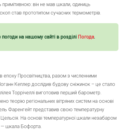
 примітивною: він не мав шкали, одиниць
оскоп став прототипом сучасних термометрів.
з погоди на нашому сайті в розділі
Погода
.
в епоху Просвітництва, разом з численними
Йоганн Кеплер дослідив будову сніжинок – це стало
алілея Торрічеллі виготовив перший барометр.
о теорію регіональних вітряних систем на основі
бріель Фаренгейт представив свою температурну
а Цельсія. На основі температурної шкали незабаром
ру — шкала Бофорта.