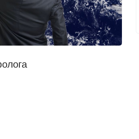
ролога
свят на день
». Підписуйтесь на щоденну розсилку
Підписатися