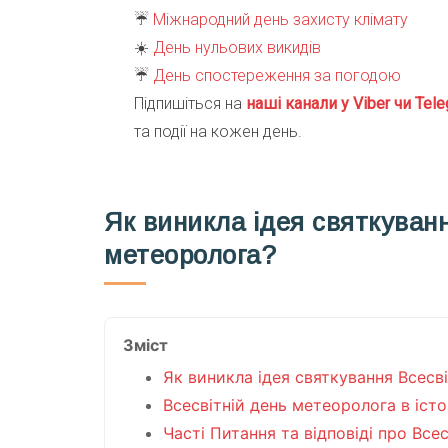
☔️
Міжнародний день захисту клімату
☀️
День нульових викидів
☔️
День спостереження за погодою
Підпишіться на
наші канали у Viber чи Tele
та події на кожен день.
Як виникла ідея святкуван
метеоролога?
Зміст
Як виникла ідея святкування Всесв
Всесвітній день метеоролога в істо
Часті Питання та відповіді про Все