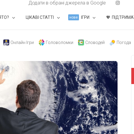
Додати в обрані джерела в Google
ЯТО?
ЦІКАВІ СТАТТІ
ІГРИ
ПІДТРИМА
нове
Онлайн Ігри
Головоломки
Словодей
Погода