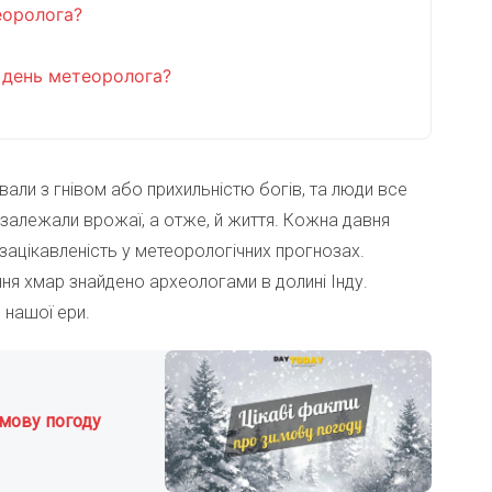
еоролога?
й день метеоролога?
али з гнівом або прихильністю богів, та люди все
 залежали врожаї, а отже, й життя. Кожна давня
 зацікавленість у метеорологічних прогнозах.
ня хмар знайдено археологами в долині Інду.
 нашої ери.
имову погоду