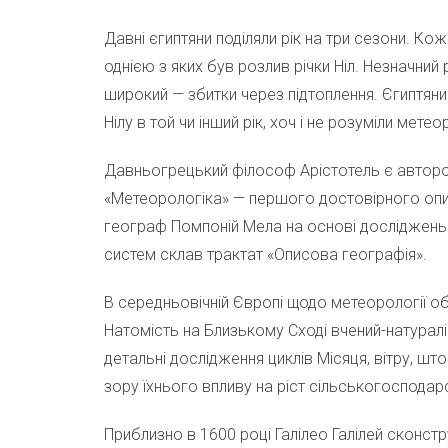
Давні єгиптяни поділяли рік на три сезони. Кож
однією з яких був розлив річки Ніл. Незначний
широкий — збитки через підтоплення. Єгиптяни
Нілу в той чи інший рік, хоч і не розуміли мете
Давньогрецький філософ Арістотель є автор
«Метеорологіка» — першого достовірного опис
географ Помпоній Мела на основі досліджень к
систем склав трактат «Описова географія».
В середньовічній Європі щодо метеорології
Натомість на Близькому Сході вчений-натураліс
детальні дослідження циклів Місяця, вітру, што
зору їхнього впливу на ріст сільськогосподар
Приблизно в 1600 році Галілео Галілей сконст