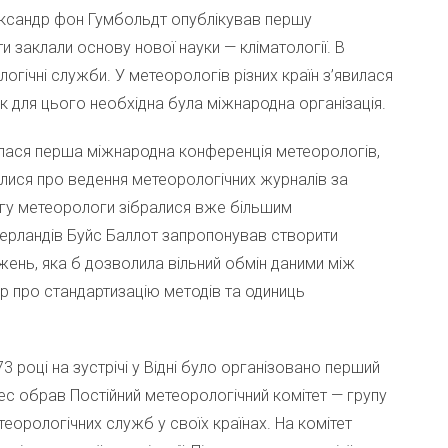
ександр фон Гумбольдт опублікував першу
и заклали основу нової науки — кліматології. В
гічні служби. У метеорологів різних країн з’явилася
к для цього необхідна була міжнародна організація.
ралася перша міжнародна конференція метеорологів,
илися про ведення метеорологічних журналів за
игу метеорологи зібралися вже більшим
ідерландів Буйс Баллот запропонував створити
ень, яка б дозволила вільний обмін даними між
ір про стандартизацію методів та одиниць
73 році на зустрічі у Відні було організовано перший
с обрав Постійний метеорологічний комітет — групу
теорологічних служб у своїх країнах. На комітет