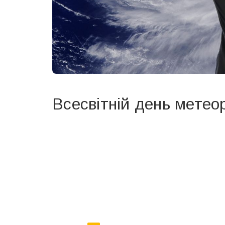
Всесвітній день метео
Вже 6 років DAY TODAY складає для вас «
Список 
зручним для вас способом.
Телеграм
Інстаграм
Ваш імейл
Email