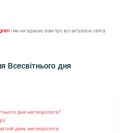
gra
m
і ми нагадаємо вам про всі актуальні свята
ня Всесвітнього дня
ітнього дня метеоролога?
рії
світній день метеоролога