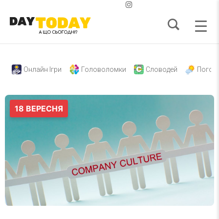
Онлайн Ігри
Головоломки
Словодей
Погод