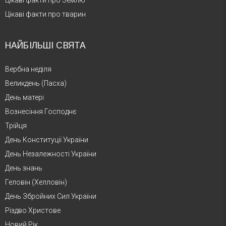
Цікаві факти про тварин
НАЙБІЛЬШІ СВЯТА
Вербна неділя
Великдень (Пасха)
День матері
Вознесіння Господнє
Трійця
День Конституції України
День Незалежності України
День знань
Геловін (Хелловін)
День Збройних Сил України
Різдво Христове
Новий Рік