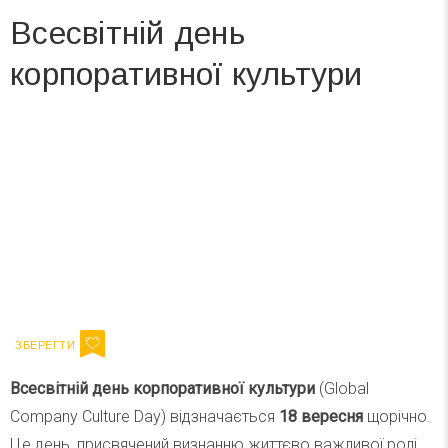
Всесвітній день
корпоративної культури
Вже 6 років DAY TODAY складає для вас «
Список свят на день
». Підписуйтесь на щоденну розсилку
зручним для вас способом.
Телеграм
Інстаграм
Ваш імейл
Підписатися
Email
Всесвітній день корпоративної культури
(Global
Company Culture Day) відзначається
18 вересня
щорічно.
Це день, присвячений визнанню життєво важливої ролі,