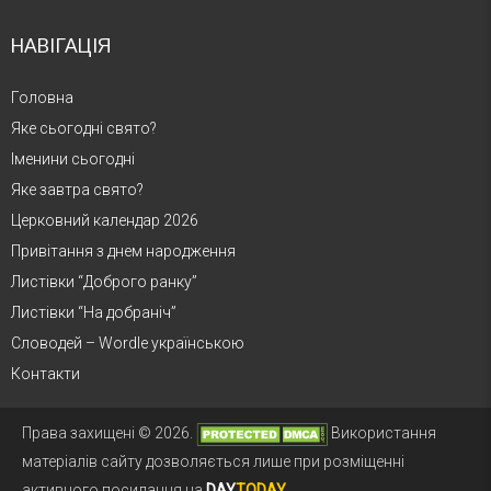
НАВІГАЦІЯ
Головна
Яке сьогодні свято?
Іменини сьогодні
Яке завтра свято?
Церковний календар 2026
Привітання з днем народження
Листівки “Доброго ранку”
Листівки “На добраніч”
Словодей – Wordle українською
Контакти
Права захищені © 2026.
Використання
матеріалів сайту дозволяється лише при розміщенні
активного посилання на
DAY
TODAY
.