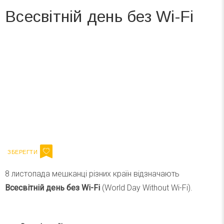
Всесвітній день без Wi-Fi
Вже 6 років DAY TODAY складає для вас «
Список свят на день
». Підписуйтесь на щоденну розсилку
зручним для вас способом.
Телеграм
Інстаграм
Ваш імейл
Підписатися
Email
8 листопада мешканці різних країн відзначають
Всесвітній день без Wi-Fi
(World Day Without Wi-Fi).