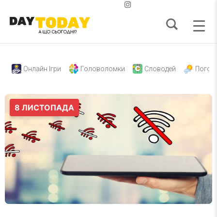
Онлайн Ігри
Головоломки
Словодей
Погод