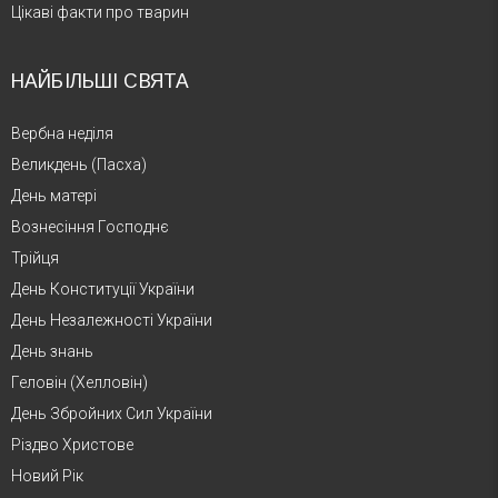
Цікаві факти про тварин
НАЙБІЛЬШІ СВЯТА
Вербна неділя
Великдень (Пасха)
День матері
Вознесіння Господнє
Трійця
День Конституції України
День Незалежності України
День знань
Геловін (Хелловін)
День Збройних Сил України
Різдво Христове
Новий Рік