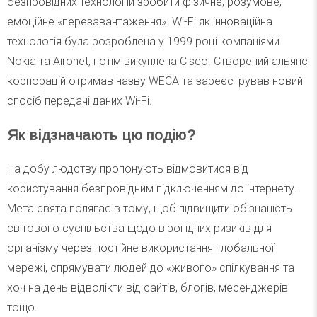
безпровідних технологій зробити фізичне, розумове,
емоційне «перезавантаження». Wi-Fi як інноваційна
технологія була розроблена у 1999 році компаніями
Nokia та Aironet, потім викуплена Cisco. Створений альянс
корпорацій отримав назву WECA та зареєстрував новий
спосіб передачі даних Wi-Fi.
Як відзначають цю подію?
На добу людству пропонують відмовитися від
користування безпровідним підключенням до інтернету.
Мета свята полягає в тому, щоб підвищити обізнаність
світового суспільства щодо вірогідних ризиків для
організму через постійне використання глобальної
мережі, спрямувати людей до «живого» спілкування та
хоч на день відволікти від сайтів, блогів, месенджерів
тощо.