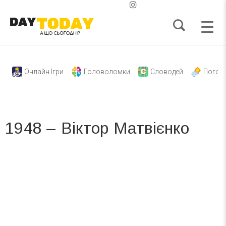
Онлайн Ігри
Головоломки
Словодей
Погод
1948 – Віктор Матвієнко
Вже 6 років DAY TODAY складає для вас «
Список свят на день
». Підписуйтесь на щоденну розсилку
зручним для вас способом.
Телеграм
Інстаграм