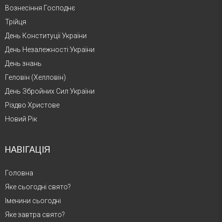
Вознесіння Господнє
Трійця
День Конституції України
День Незалежності України
День знань
Геловін (Хелловін)
День Збройних Сил України
Різдво Христове
Новий Рік
НАВІГАЦІЯ
Головна
Яке сьогодні свято?
Іменини сьогодні
Яке завтра свято?