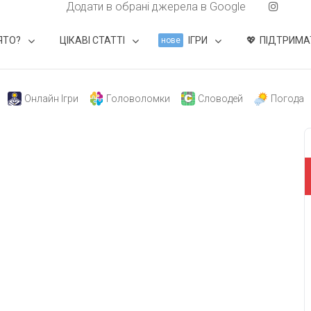
Додати в обрані джерела в Google
ЯТО?
ЦІКАВІ СТАТТІ
ІГРИ
ПІДТРИМА
нове
Онлайн Ігри
Головоломки
Словодей
Погода
свят на день
». Підписуйтесь на щоденну розсилку
Підписатися