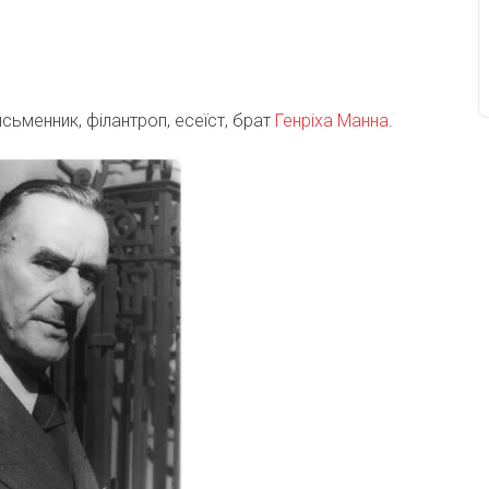
сьменник, філантроп, есеїст, брат
Генріха Манна
.