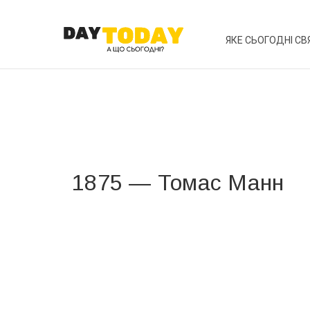
ЯКЕ СЬОГОДНІ СВ
1875 — Томас Манн
Вже 6 років DAY TODAY складає для вас «
Список 
зручним для вас способом.
Телеграм
Інстаграм
Ваш імейл