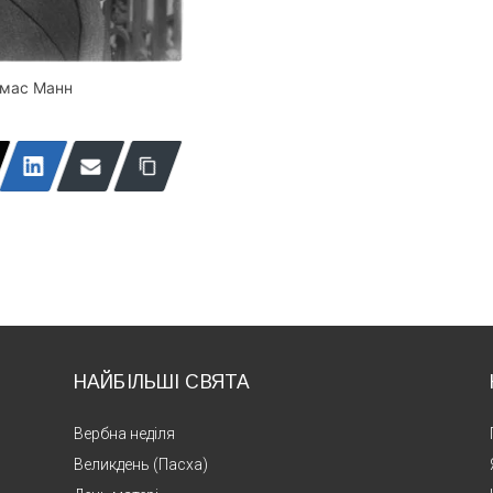
мас Манн
НАЙБІЛЬШІ СВЯТА
Вербна неділя
Великдень (Пасха)