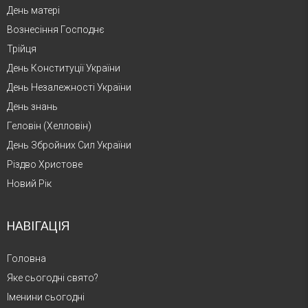
День матері
Вознесіння Господнє
Трійця
День Конституції України
День Незалежності України
День знань
Геловін (Хелловін)
День Збройних Сил України
Різдво Христове
Новий Рік
НАВІГАЦІЯ
Головна
Яке сьогодні свято?
Іменини сьогодні