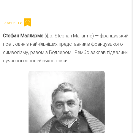
Ваш імейл
Підписатися
Email
Стефан Малларме
(фр. Stephan Mallarme) — французький
поет, один з найчільніших представників французького
символізму, разом з Бодлером і Рембо заклав підвалини
сучасної європейської лірики.