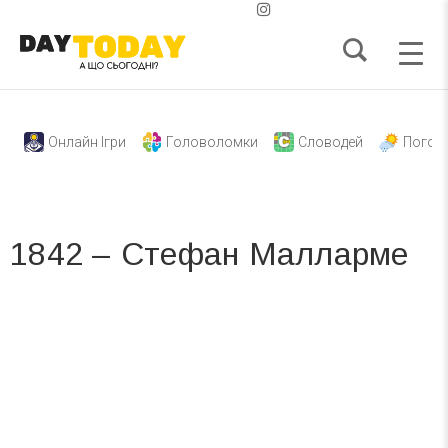
Онлайн Ігри
Головоломки
Словодей
Погод
1842 – Стефан Малларме
Вже 6 років DAY TODAY складає для вас «
Список свят на день
». Підписуйтесь на щоденну розсилку
зручним для вас способом.
Телеграм
Інстаграм