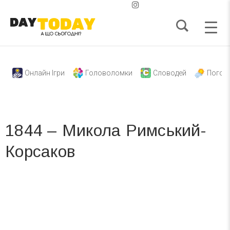
Онлайн Ігри
Головоломки
Словодей
Погод
1844 – Микола Римський-
Корсаков
Вже 6 років DAY TODAY складає для вас «
Список свят на день
». Підписуйтесь на щоденну розсилку
зручним для вас способом.
Телеграм
Інстаграм