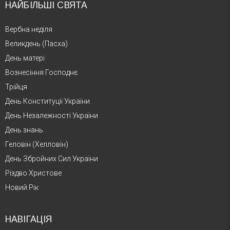
НАЙБІЛЬШІ СВЯТА
Вербна неділя
Великдень (Пасха)
День матері
Вознесіння Господнє
Трійця
День Конституції України
День Незалежності України
День знань
Геловін (Хелловін)
День Збройних Сил України
Різдво Христове
Новий Рік
НАВІГАЦІЯ