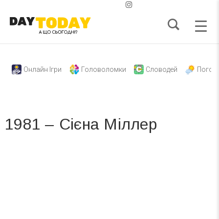
Онлайн Ігри
Головоломки
Словодей
Погод
1981 – Сієна Міллер
Вже 6 років DAY TODAY складає для вас «
Список свят на день
». Підписуйтесь на щоденну розсилку
зручним для вас способом.
Телеграм
Інстаграм