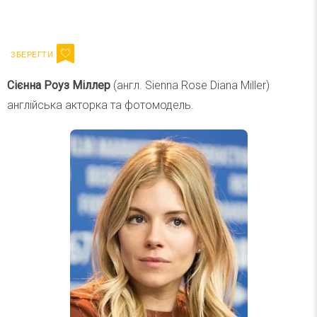
Ваш імейл
Підписатися
Email
Сієнна Роуз Міллер
(англ. Sienna Rose Diana Miller)
англійська акторка та фотомодель.