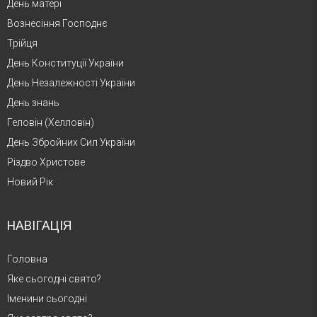
День матері
Вознесіння Господнє
Трійця
День Конституції України
День Незалежності України
День знань
Геловін (Хелловін)
День Збройних Сил України
Різдво Христове
Новий Рік
НАВІГАЦІЯ
Головна
Яке сьогодні свято?
Іменини сьогодні