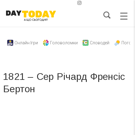
Онлайн Ігри
Головоломки
Словодей
Погод
1821 – Сер Річард Френсіс
Бертон
Вже 6 років DAY TODAY складає для вас «
Список свят на день
». Підписуйтесь на щоденну розсилку
зручним для вас способом.
Телеграм
Інстаграм