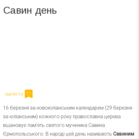
Савин день
Вже 6 років DAY TODAY складає для вас «
Список свят на день
». Підписуйтесь на щоденну розсилку
зручним для вас способом.
Телеграм
Інстаграм
Ваш імейл
Підписатися
Email
16 березня за новоюліанським календарем (29 березня
за юліанським) кожного року православна церква
вшановує пам’ять святого мученика Савина
Єрмопольського. В народі цей день називають
Савиним