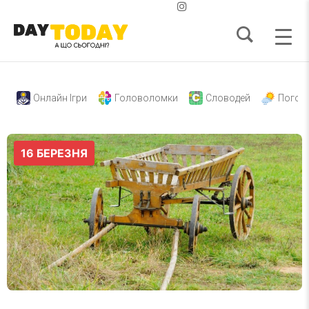
Онлайн Ігри
Головоломки
Словодей
Погод