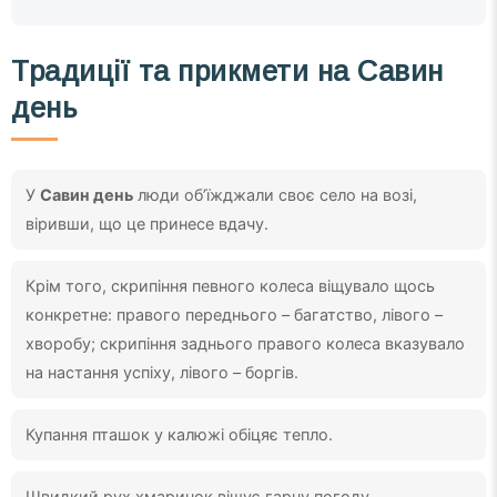
Традиції та прикмети на Савин
день
У
Савин день
люди об’їжджали своє село на возі,
віривши, що це принесе вдачу.
Крім того, скрипіння певного колеса віщувало щось
конкретне: правого переднього – багатство, лівого –
хворобу; скрипіння заднього правого колеса вказувало
на настання успіху, лівого – боргів.
Купання пташок у калюжі обіцяє тепло.
Швидкий рух хмаринок віщує гарну погоду.