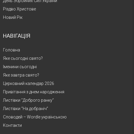
День Збройних Сил України
Різдво Христове
Новий Рік
НАВІГАЦІЯ
Головна
Яке сьогодні свято?
Іменини сьогодні
Яке завтра свято?
Церковний календар 2026
Привітання з днем народження
Листівки “Доброго ранку”
Листівки “На добраніч”
Словодей – Wordle українською
Контакти