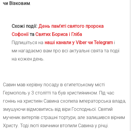
чи Візковим
.
Схожі події:
День пам’яті святого пророка
Софонії
та
Святих Бориса і Гліба
Підпишіться на
наші канали у Viber чи Telegra
m
і
ми нагадаємо вам про всі актуальні свята та події
на кожен день.
Савин мав керівну посаду в єгипетському місті
Гермополь у 3 столітті та був християнином. Під час
гонінь на християн Савина схопила імператорська влада,
змушуючи відмовитись від віри Господньої. Святий
мученик витерпів страшні тортури, але залишився вірним
Христу. Тоді люті язичники втопили Савина у річці.