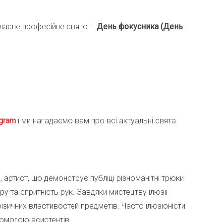
ласне професійне свято –
День фокусника (День
gra
m
і ми нагадаємо вам про всі актуальні свята
, артист, що демонструє публіці різноманітні трюки
у та спритність рук. Завдяки мистецтву ілюзії
ичних властивостей предметів. Часто ілюзіоністи
помогою асистентів.