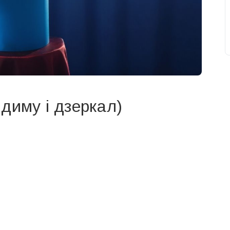
диму і дзеркал)
свят на день
». Підписуйтесь на щоденну розсилку
Підписатися