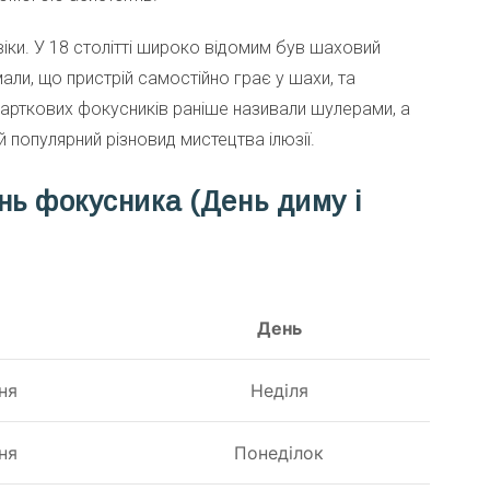
віки. У 18 столітті широко відомим був шаховий
али, що пристрій самостійно грає у шахи, та
Карткових фокусників раніше називали шулерами, а
й популярний різновид мистецтва ілюзії.
нь фокусника (День диму і
День
ня
Неділя
ня
Понеділок