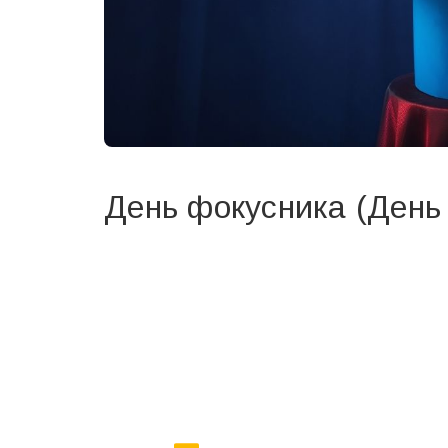
День фокусника (День 
Вже 6 років DAY TODAY складає для вас «
Список 
зручним для вас способом.
Телеграм
Інстаграм
Ваш імейл
Email