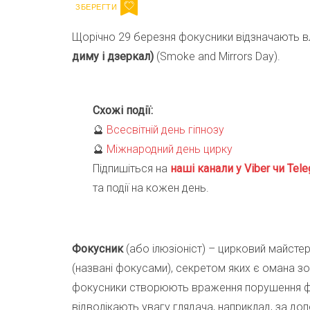
Щорічно 29 березня фокусники відзначають в
диму і дзеркал)
(Smoke and Mirrors Day).
Схожі події:
🔮
Всесвітній день гіпнозу
🔮
Міжнародний день цирку
Підпишіться на
наші канали у Viber чи Tele
та події на кожен день.
Фокусник
(або ілюзіоніст) – цирковий майстер
(названі фокусами), секретом яких є омана зор
фокусники створюють враження порушення фіз
відволікають увагу глядача, наприклад, за до