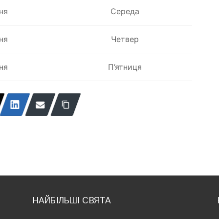
ня
Середа
ня
Четвер
ня
П’ятниця
НАЙБІЛЬШІ СВЯТА