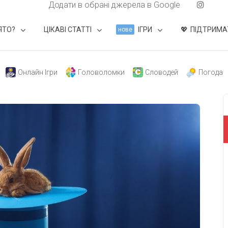
Додати в обрані джерела в Google
ЯТО?
ЦІКАВІ СТАТТІ
ІГРИ
ПІДТРИМА
нове
Онлайн Ігри
Головоломки
Словодей
Погода