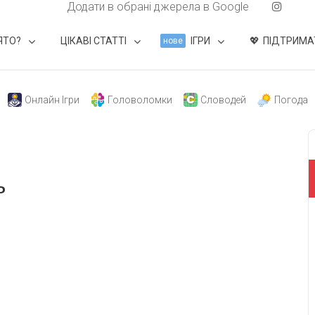
Додати в обрані джерела в Google
ЯТО?
ЦІКАВІ СТАТТІ
ІГРИ
ПІДТРИМА
нове
Онлайн Ігри
Головоломки
Словодей
Погода
ь
свят на день
». Підписуйтесь на щоденну розсилку
Підписатися