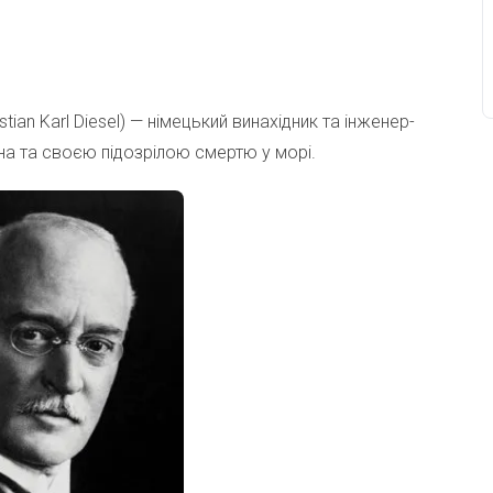
ristian Karl Diesel) — німецький винахідник та інженер-
на та своєю підозрілою смертю у морі.