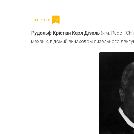
Email
Рудольф Крістіан Карл Дізель
(нім. Rudolf Ch
механік, відомий винаходом дизельного двигу