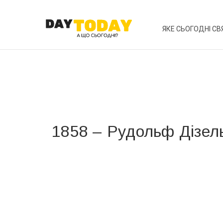
ЯКЕ СЬОГОДНІ СВ
1858 – Рудольф Дізел
Вже 6 років DAY TODAY складає для вас «
Список 
зручним для вас способом.
Телеграм
Інстаграм
Ваш імейл