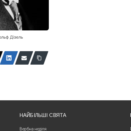
ольф Дізель
НАЙБІЛЬШІ СВЯТА
Вербна неділя