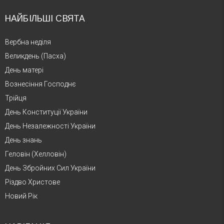
НАЙБІЛЬШІ СВЯТА
Вербна неділя
Великдень (Пасха)
День матері
Вознесіння Господнє
Трійця
День Конституції України
День Незалежності України
День знань
Геловін (Хелловін)
День Збройних Сил України
Різдво Христове
Новий Рік