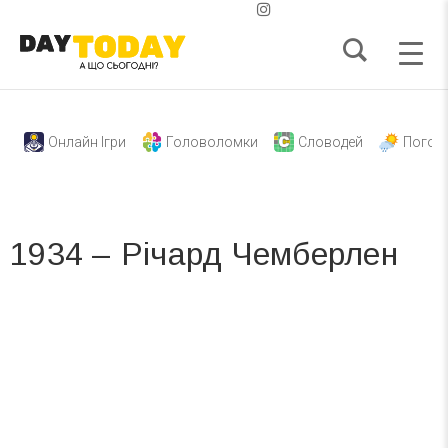
Онлайн Ігри
Головоломки
Словодей
Погод
1934 – Річард Чемберлен
Вже 6 років DAY TODAY складає для вас «
Список свят на день
». Підписуйтесь на щоденну розсилку
зручним для вас способом.
Телеграм
Інстаграм