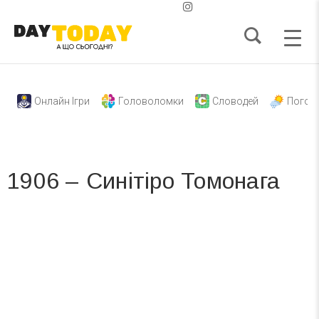
Онлайн Ігри
Головоломки
Словодей
Погод
1906 – Синітіро Томонага
Вже 6 років DAY TODAY складає для вас «
Список свят на день
». Підписуйтесь на щоденну розсилку
зручним для вас способом.
Телеграм
Інстаграм