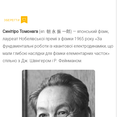
Ваш імейл
Підписатися
Email
Синітіро Томонага
(яп. 朝 永 振 一郎) — японський фізик,
лауреат Нобелівської премії з фізики 1965 року «За
фундаментальні роботи із квантової електродинаміки, що
мали глибокі наслідки для фізики елементарних часток»
спільно з Дж. Швінгером і Р. Фейнманом.