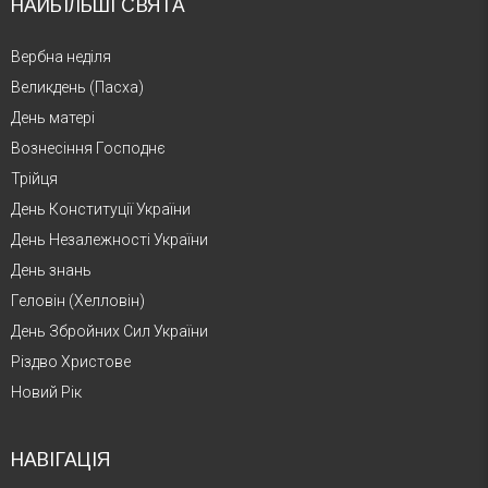
НАЙБІЛЬШІ СВЯТА
Вербна неділя
Великдень (Пасха)
День матері
Вознесіння Господнє
Трійця
День Конституції України
День Незалежності України
День знань
Геловін (Хелловін)
День Збройних Сил України
Різдво Христове
Новий Рік
НАВІГАЦІЯ