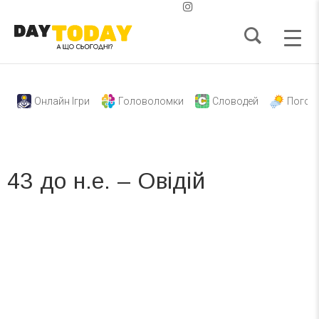
Онлайн Ігри
Головоломки
Словодей
Погод
43 до н.е. – Овідій
Вже 6 років DAY TODAY складає для вас «
Список свят на день
». Підписуйтесь на щоденну розсилку
зручним для вас способом.
Телеграм
Інстаграм