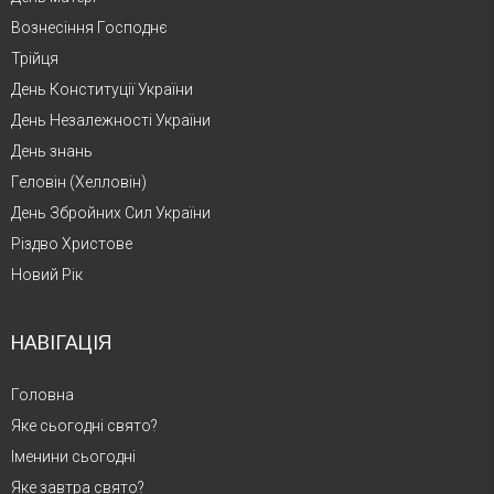
Вознесіння Господнє
Трійця
День Конституції України
День Незалежності України
День знань
Геловін (Хелловін)
День Збройних Сил України
Різдво Христове
Новий Рік
НАВІГАЦІЯ
Головна
Яке сьогодні свято?
Іменини сьогодні
Яке завтра свято?