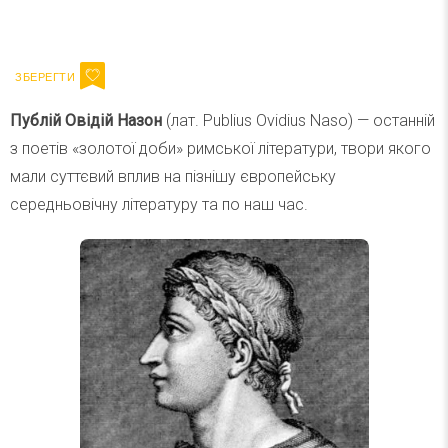
Ваш імейл
Підписатися
Email
Публій Овідій Назон
(лат. Publius Ovidius Naso) — останній
з поетів «золотої доби» римської літератури, твори якого
мали суттєвий вплив на пізнішу європейську
середньовічну літературу та по наш час.