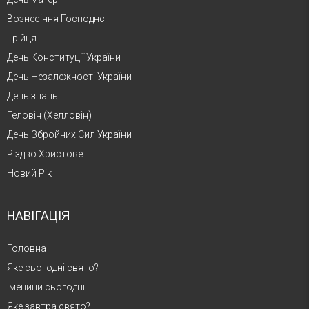
Вознесіння Господнє
Трійця
День Конституції України
День Незалежності України
День знань
Геловін (Хелловін)
День Збройних Сил України
Різдво Христове
Новий Рік
НАВІГАЦІЯ
Головна
Яке сьогодні свято?
Іменини сьогодні
Яке завтра свято?