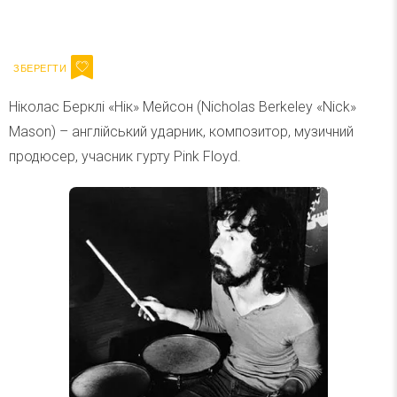
Ваш імейл
Підписатися
Email
Ніколас Берклі «Нік» Мейсон (Nicholas Berkeley «Nick»
Mason) – англійський ударник, композитор, музичний
продюсер, учасник гурту Pink Floyd.