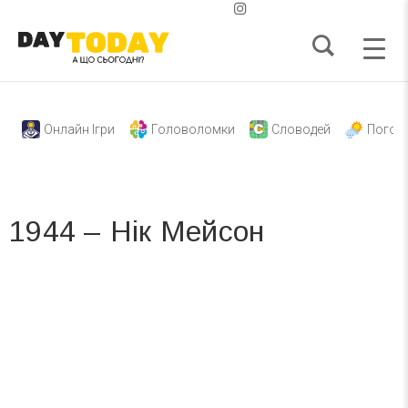
Онлайн Ігри
Головоломки
Словодей
Погод
1944 – Нік Мейсон
Вже 6 років DAY TODAY складає для вас «
Список свят на день
». Підписуйтесь на щоденну розсилку
зручним для вас способом.
Телеграм
Інстаграм