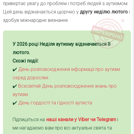
привертає увагу до проблем і потреб людей з аутизмом.
Цей день відзначається щорічно у
другу неділю лютого
і
здобув міжнародне визнання.
У 2026 році Неділя аутизму відзначається 8
лютого.
Схожі події:
✔️
День розповсюдження інформації про аутизм
серед дорослих
✔️
Всесвітній День розповсюдження знань про
аутизм
✔️
День гордості та гідності аутиста
Підпишіться на
наші канали у Viber чи Telegra
m
і
ми нагадаємо вам про всі актуальні свята та