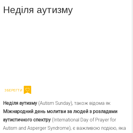
Неділя аутизму
Вже 6 років DAY TODAY складає для вас «
Список свят на день
». Підписуйтесь на щоденну розсилку
зручним для вас способом.
Телеграм
Інстаграм
Ваш імейл
Підписатися
Email
Неділя аутизму
(Autism Sunday), також відома як
Міжнародний день молитви за людей з розладами
аутистичного спектру
(International Day of Prayer for
Autism and Asperger Syndrome), є важливою подією, яка