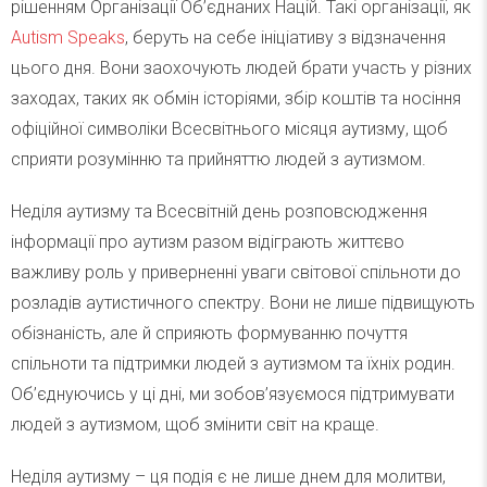
рішенням Організації Об’єднаних Націй. Такі організації, як
Autism Speaks
, беруть на себе ініціативу з відзначення
цього дня. Вони заохочують людей брати участь у різних
заходах, таких як обмін історіями, збір коштів та носіння
офіційної символіки Всесвітнього місяця аутизму, щоб
сприяти розумінню та прийняттю людей з аутизмом.
Неділя аутизму та Всесвітній день розповсюдження
інформації про аутизм разом відіграють життєво
важливу роль у приверненні уваги світової спільноти до
розладів аутистичного спектру. Вони не лише підвищують
обізнаність, але й сприяють формуванню почуття
спільноти та підтримки людей з аутизмом та їхніх родин.
Об’єднуючись у ці дні, ми зобов’язуємося підтримувати
людей з аутизмом, щоб змінити світ на краще.
Неділя аутизму – ця подія є не лише днем для молитви,