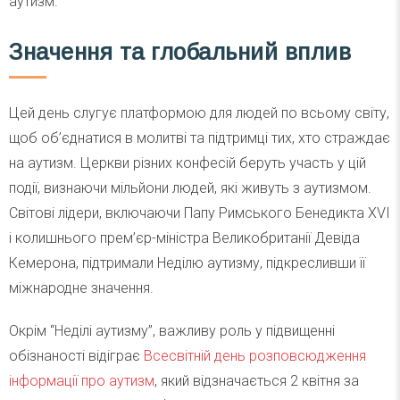
аутизм.
Значення та глобальний вплив
Цей день слугує платформою для людей по всьому світу,
щоб об’єднатися в молитві та підтримці тих, хто страждає
на аутизм. Церкви різних конфесій беруть участь у цій
події, визнаючи мільйони людей, які живуть з аутизмом.
Світові лідери, включаючи Папу Римського Бенедикта XVI
і колишнього прем’єр-міністра Великобританії Девіда
Кемерона, підтримали Неділю аутизму, підкресливши її
міжнародне значення.
Окрім “Неділі аутизму”, важливу роль у підвищенні
обізнаності відіграє
Всесвітній день розповсюдження
інформації про аутизм
, який відзначається 2 квітня за