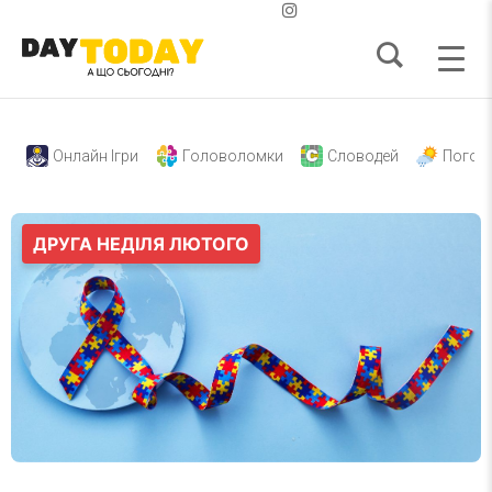
Онлайн Ігри
Головоломки
Словодей
Погод