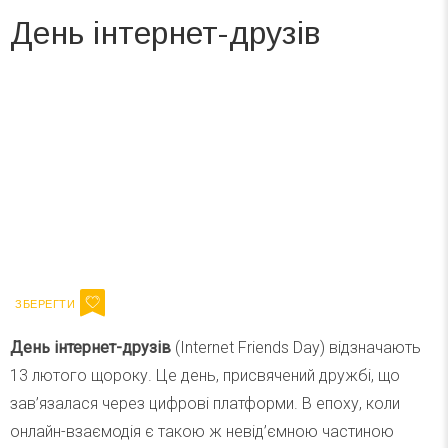
День інтернет-друзів
Вже 6 років DAY TODAY складає для вас «
Список свят на день
». Підписуйтесь на щоденну розсилку
зручним для вас способом.
Телеграм
Інстаграм
Ваш імейл
Підписатися
Email
День інтернет-друзів
(Internet Friends Day) відзначають
13 лютого щороку. Це день, присвячений дружбі, що
зав’язалася через цифрові платформи. В епоху, коли
онлайн-взаємодія є такою ж невід’ємною частиною