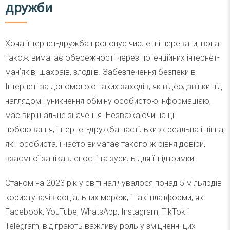
дружби
Хоча інтернет-дружба пропонує численні переваги, вона
також вимагає обережності через потенційних інтернет-
манʼяків, шахраїв, злодіїв. Забезпечення безпеки в
Інтернеті за допомогою таких заходів, як відеодзвінки під
наглядом і уникнення обміну особистою інформацією,
має вирішальне значення. Незважаючи на ці
побоювання, інтернет-дружба настільки ж реальна і цінна,
як і особиста, і часто вимагає такого ж рівня довіри,
взаємної зацікавленості та зусиль для її підтримки.
Станом на 2023 рік у світі налічувалося понад 5 мільярдів
користувачів соціальних мереж, і такі платформи, як
Facebook, YouTube, WhatsApp, Instagram, TikTok і
Telegram, відіграють важливу роль у зміцненні цих