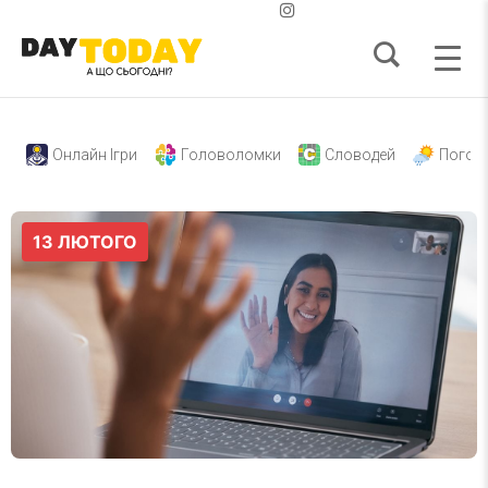
Онлайн Ігри
Головоломки
Словодей
Погод