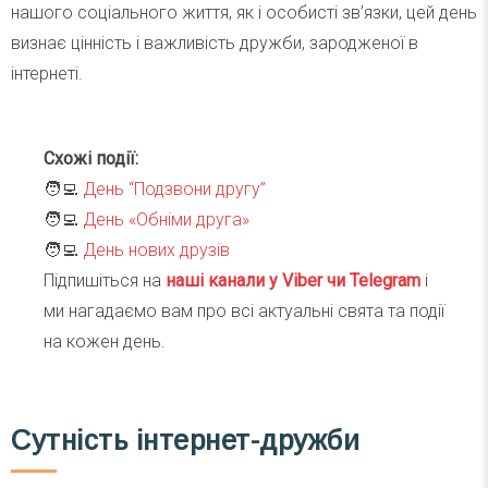
нашого соціального життя, як і особисті зв’язки, цей день
визнає цінність і важливість дружби, зародженої в
інтернеті.
Схожі події:
🧑‍💻
День “Подзвони другу”
🧑‍💻
День «Обніми друга»
🧑‍💻
День нових друзів
Підпишіться на
наші канали у Viber чи Telegra
m
і
ми нагадаємо вам про всі актуальні свята та події
на кожен день.
Сутність інтернет-дружби