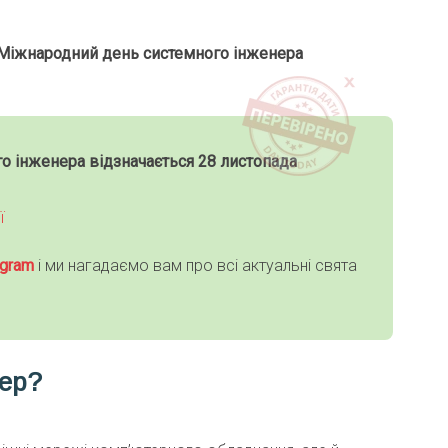
Міжнародний день системного інженера
о інженера відзначається 28 листопада
ї
gra
m
і ми нагадаємо вам про всі актуальні свята
нер?