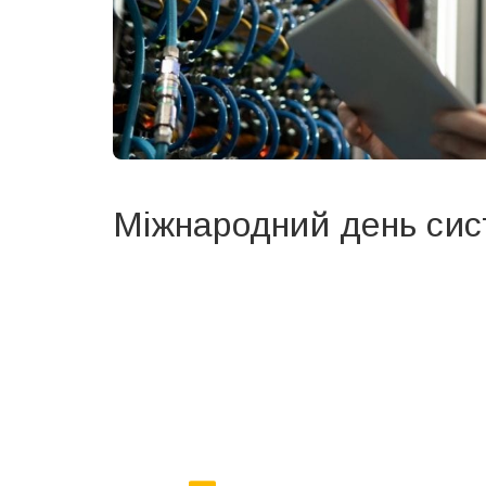
Міжнародний день сис
Вже 6 років DAY TODAY складає для вас «
Список 
зручним для вас способом.
Телеграм
Інстаграм
Ваш імейл
Email