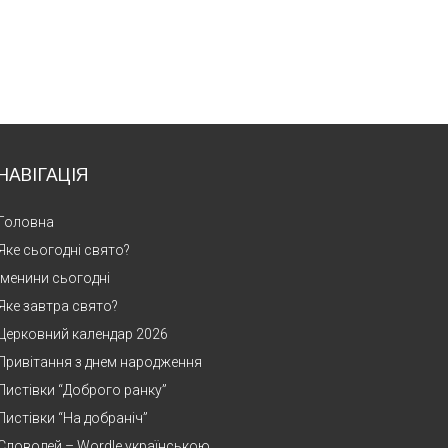
НАВІГАЦІЯ
Головна
Яке сьогодні свято?
Іменини сьогодні
Яке завтра свято?
Церковний календар 2026
Привітання з днем народження
Листівки “Доброго ранку”
Листівки “На добраніч”
Словодей – Wordle українською