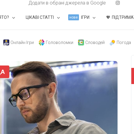
Додати в обрані джерела в Google
ЯТО?
ЦІКАВІ СТАТТІ
ІГРИ
ПІДТРИМА
нове
Онлайн Ігри
Головоломки
Словодей
Погода