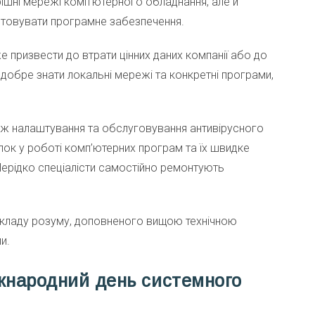
трішні мережі комп’ютерного обладнання, але й
товувати програмне забезпечення.
 призвести до втрати цінних даних компанії або до
 добре знати локальні мережі та конкретні програми,
ож налаштування та обслуговування антивірусного
ок у роботі комп’ютерних програм та їх швидке
 Нерідко спеціалісти самостійно ремонтують
 складу розуму, доповненого вищою технічною
и.
жнародний день системного