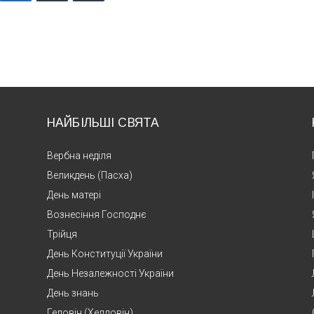
НАЙБІЛЬШІ СВЯТА
Вербна неділя
Великдень (Пасха)
День матері
Вознесіння Господнє
Трійця
День Конституції України
День Незалежності України
День знань
Геловін (Хелловін)