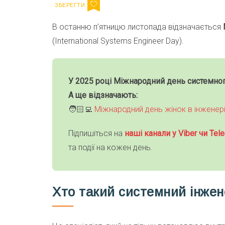
В останню п’ятницю листопада відзначається
(International Systems Engineer Day).
У 2025 році Міжнародний день системног
А ще відзначають:
🧑🏻‍💻
Міжнародний день жінок в інженері
Підпишіться на
наші канали у Viber чи Tele
та події на кожен день.
Хто такий системний інже