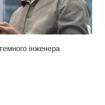
темного інженера
свят на день
». Підписуйтесь на щоденну розсилку
Підписатися