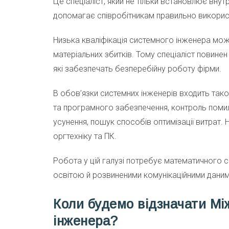
Це спеціаліст, який не тільки встановлює вну
допомагає співробітникам правильно викорис
Низька кваліфікація системного інженера може
матеріальних збитків. Тому спеціаліст повинен
які забезпечать безперебійну роботу фірми.
В обов’язки системних інженерів входить так
та програмного забезпечення, контроль помил
усунення, пошук способів оптимізації витрат.
оргтехніку та ПК.
Робота у цій галузі потребує математичного
освітою й розвиненими комунікаційними даним
Коли будемо відзначати Мі
інженера?