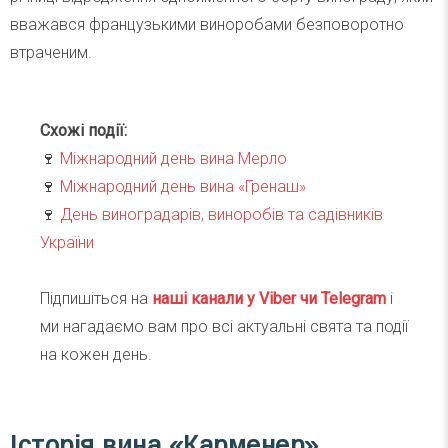
вважався французькими виноробами безповоротно
втраченим.
Схожі події:
🍷
Міжнародний день вина Мерло
🍷
Міжнародний день вина «Гренаш»
🍷
День виноградарів, виноробів та садівників
України
Підпишіться на
наші канали у Viber чи Telegra
m
і
ми нагадаємо вам про всі актуальні свята та події
на кожен день.
Історія вина «Карменер»