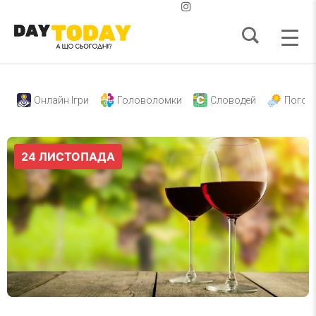
Онлайн Ігри
Головоломки
Словодей
Погод