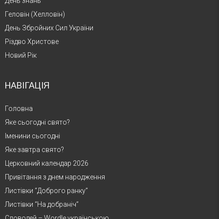
День знань
Геловін (Хелловін)
День Збройних Сил України
Різдво Христове
Новий Рік
НАВІГАЦІЯ
Головна
Яке сьогодні свято?
Іменини сьогодні
Яке завтра свято?
Церковний календар 2026
Привітання з днем народження
Листівки “Доброго ранку”
Листівки “На добраніч”
Словодей – Wordle українською