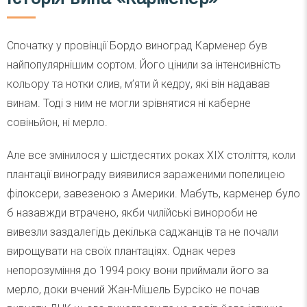
Спочатку у провінції Бордо виноград Карменер був
найпопулярнішим сортом. Його цінили за інтенсивність
кольору та нотки слив, м’яти й кедру, які він надавав
винам. Тоді з ним не могли зрівнятися ні каберне
совіньйон, ні мерло.
Але все змінилося у шістдесятих роках XIX століття, коли
плантації винограду виявилися зараженими попелицею
філоксери, завезеною з Америки. Мабуть, карменер було
б назавжди втрачено, якби чилійські винороби не
вивезли заздалегідь декілька саджанців та не почали
вирощувати на своїх плантаціях. Однак через
непорозуміння до 1994 року вони приймали його за
мерло, доки вчений Жан-Мішель Бурсіко не почав