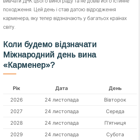
вивчати ДНК цього винограду та не довів його істинне
походження. Цей день і став датою відродження
карменера, яку тепер відзначають у багатьох країнах
світу.
Коли будемо відзначати
Міжнародний день вина
«Карменер»?
Рік
Дата
День
2026
24 листопада
Вівторок
2027
24 листопада
Середа
2028
24 листопада
П’ятниця
2029
24 листопада
Субота