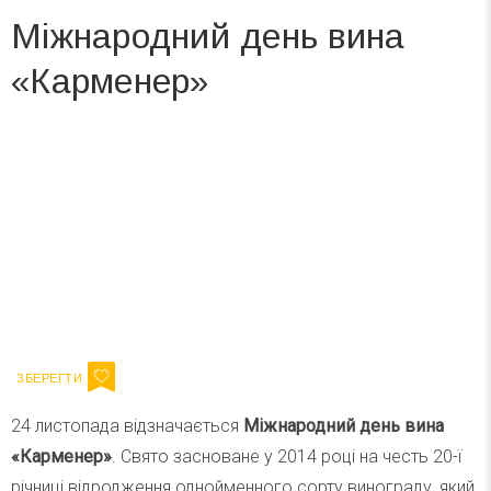
Міжнародний день вина
«Карменер»
Вже 6 років DAY TODAY складає для вас «
Список свят на день
». Підписуйтесь на щоденну розсилку
зручним для вас способом.
Телеграм
Інстаграм
Ваш імейл
Підписатися
Email
24 листопада відзначається
Міжнародний день вина
«Карменер»
. Свято засноване у 2014 році на честь 20-ї
річниці відродження однойменного сорту винограду, який