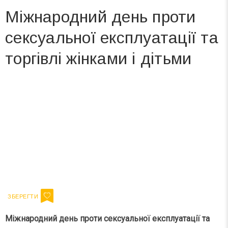
Міжнародний день проти
сексуальної експлуатації та
торгівлі жінками і дітьми
Вже 6 років DAY TODAY складає для вас «
Список свят на день
». Підписуйтесь на щоденну розсилку
зручним для вас способом.
Телеграм
Інстаграм
Ваш імейл
Підписатися
Email
Міжнародний день проти сексуальної експлуатації та