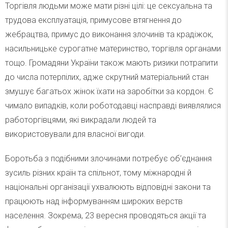
Торгівля людьми може мати різні цілі: це сексуальна та
трудова експлуатація, примусове втягнення до
жебрацтва, примус до виконання злочинів та крадіжок,
насильницьке сурогатне материнство, торгівля органами
тощо. Громадяни України також мають ризики потрапити
до числа потерпілих, адже скрутний матеріальний стан
змушує багатьох жінок їхати на заробітки за кордон. Є
чимало випадків, коли роботодавці насправді виявлялися
работоргівцями, які викрадали людей та
використовували для власної вигоди.
Боротьба з подібними злочинами потребує об’єднання
зусиль різних країн та спільнот, тому міжнародні й
національні організації ухвалюють відповідні закони та
працюють над інформуванням широких верств
населення. Зокрема, 23 вересня проводяться акції та