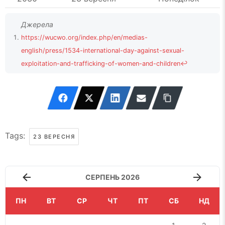
https://wucwo.org/index.php/en/medias-
english/press/1534-international-day-against-sexual-
exploitation-and-trafficking-of-women-and-children
↩
Tags:
23 ВЕРЕСНЯ
СЕРПЕНЬ 2026
ПН
ВТ
СР
ЧТ
ПТ
СБ
НД