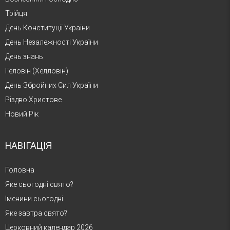
Трійця
День Конституції України
День Незалежності України
День знань
Геловін (Хелловін)
День Збройних Сил України
Різдво Христове
Новий Рік
НАВІГАЦІЯ
Головна
Яке сьогодні свято?
Іменини сьогодні
Яке завтра свято?
Церковний календар 2026