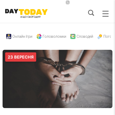
Онлайн Ігри
Головоломки
Словодей
Погод