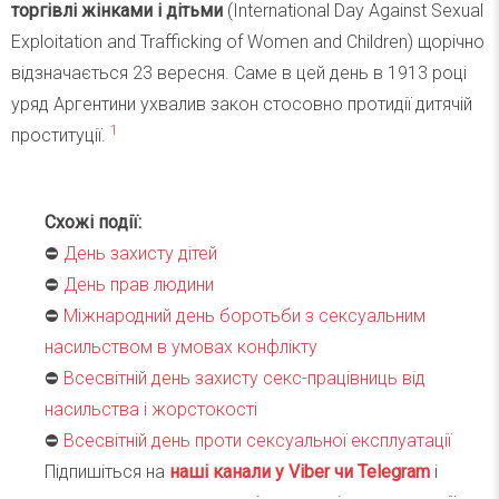
торгівлі жінками і дітьми
(International Day Against Sexual
Exploitation and Trafficking of Women and Children) щорічно
відзначається 23 вересня. Саме в цей день в 1913 році
уряд Аргентини ухвалив закон стосовно протидії дитячій
1
проституції.
Схожі події:
⛔️
День захисту дітей
⛔️
День прав людини
⛔️
Міжнародний день боротьби з сексуальним
насильством в умовах конфлікту
⛔️
Всесвітній день захисту секс-працівниць від
насильства і жорстокості
⛔️
Всесвітній день проти сексуальної експлуатації
Підпишіться на
наші канали у Viber чи Telegra
m
і