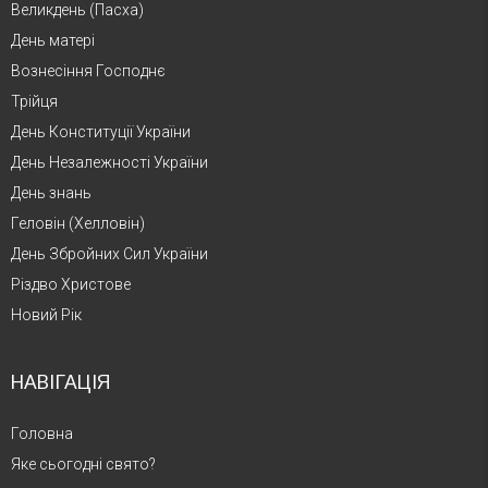
Великдень (Пасха)
День матері
Вознесіння Господнє
Трійця
День Конституції України
День Незалежності України
День знань
Геловін (Хелловін)
День Збройних Сил України
Різдво Христове
Новий Рік
НАВІГАЦІЯ
Головна
Яке сьогодні свято?