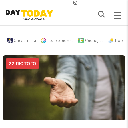
Онлайн Ігри
Головоломки
Словодей
Погод