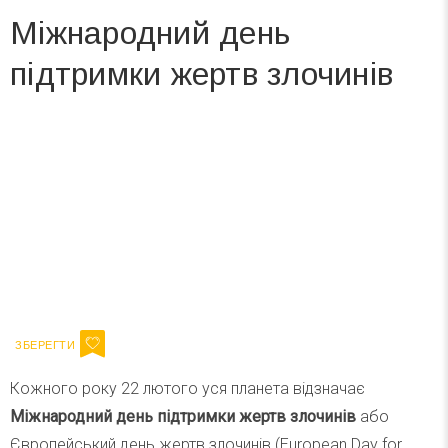
Міжнародний день
підтримки жертв злочинів
Вже 6 років DAY TODAY складає для вас «
Список свят на день
». Підписуйтесь на щоденну розсилку
зручним для вас способом.
Телеграм
Інстаграм
Ваш імейл
Підписатися
Email
Кожного року 22 лютого уся планета відзначає
Міжнародний день підтримки жертв злочинів
або
Європейський день жертв злочинів (European Day for