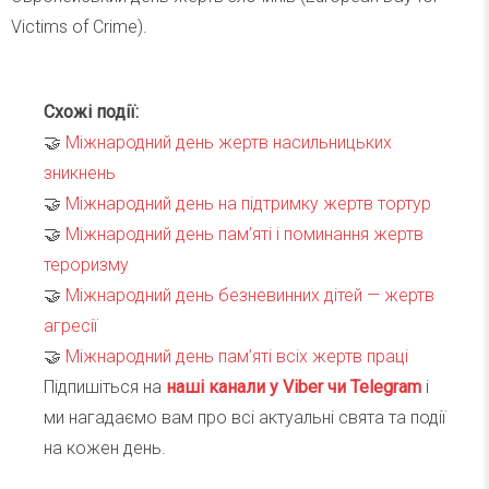
Victims of Crime).
Схожі події:
🤝
Міжнародний день жертв насильницьких
зникнень
🤝
Міжнародний день на підтримку жертв тортур
🤝
Міжнародний день пам’яті і поминання жертв
тероризму
🤝
Міжнародний день безневинних дітей — жертв
агресії
🤝
Міжнародний день пам’яті всіх жертв праці
Підпишіться на
наші канали у Viber чи Telegra
m
і
ми нагадаємо вам про всі актуальні свята та події
на кожен день.