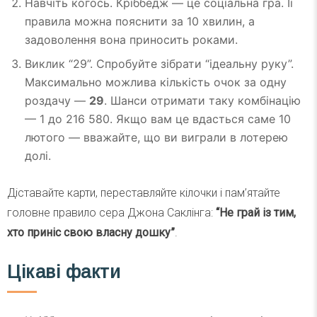
Навчіть когось. Кріббедж — це соціальна гра. Її
правила можна пояснити за 10 хвилин, а
задоволення вона приносить роками.
Виклик “29”. Спробуйте зібрати “ідеальну руку”.
Максимально можлива кількість очок за одну
роздачу —
29
. Шанси отримати таку комбінацію
— 1 до 216 580. Якщо вам це вдасться саме 10
лютого — вважайте, що ви виграли в лотерею
долі.
Діставайте карти, переставляйте кілочки і пам’ятайте
головне правило сера Джона Саклінга:
“Не грай із тим,
хто приніс свою власну дошку”
.
Цікаві факти