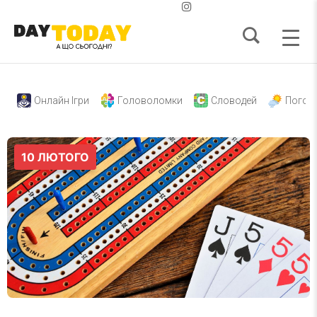
Онлайн Ігри
Головоломки
Словодей
Погод