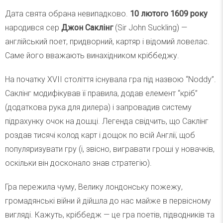
Дата свята обрана невипадково.
10 лютого 1609 року
народився сер
Джон Саклінг
(Sir John Suckling) —
англійський поет, придворний, картяр і відомий ловелас.
Саме його вважають винахідником кріббеджу.
На початку XVII століття існувала гра під назвою “Noddy”.
Саклінг модифікував її правила, додав елемент “кріб”
(додаткова рука для дилера) і запровадив систему
підрахунку очок на дошці. Легенда свідчить, що Саклінг
роздав тисячі колод карт і дощок по всій Англії, щоб
популяризувати гру (і, звісно, вигравати гроші у новачків,
оскільки він досконало знав стратегію).
Гра пережила чуму, Велику лондонську пожежу,
громадянські війни й дійшла до нас майже в первісному
вигляді. Кажуть, кріббедж — це гра поетів, підводників та