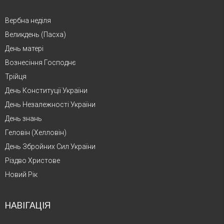
Вербна неділя
Великдень (Пасха)
День матері
Вознесіння Господнє
Трійця
День Конституції України
День Незалежності України
День знань
Геловін (Хелловін)
День Збройних Сил України
Різдво Христове
Новий Рік
НАВІГАЦІЯ