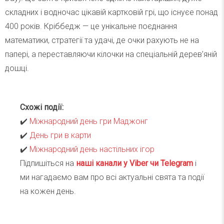
складних і водночас цікавій картковій грі, що існуєе понад
400 років. Кріббедж — це унікальне поєднання
математики, стратегії та удачі, де очки рахують не на
папері, а переставляючи кілочки на спеціальній дерев’яній
дошці.
Схожі події:
✔️
Міжнародний день гри Маджонг
✔️
День гри в карти
✔️
Міжнародний день настільних ігор
Підпишіться на
наші канали у Viber чи Telegra
m
і
ми нагадаємо вам про всі актуальні свята та події
на кожен день.