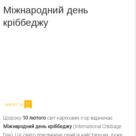
Міжнародний день
кріббеджу
Вже 6 років DAY TODAY складає для вас «
Список свят на день
». Підписуйтесь на щоденну розсилку
зручним для вас способом.
Телеграм
Інстаграм
Ваш імейл
Підписатися
Email
Щороку
10 лютого
світ карткових ігор відзначає
Міжнародний день кріббеджу
(International Cribbage
Day). Це свято присвячене одній із найстаріших, дуже