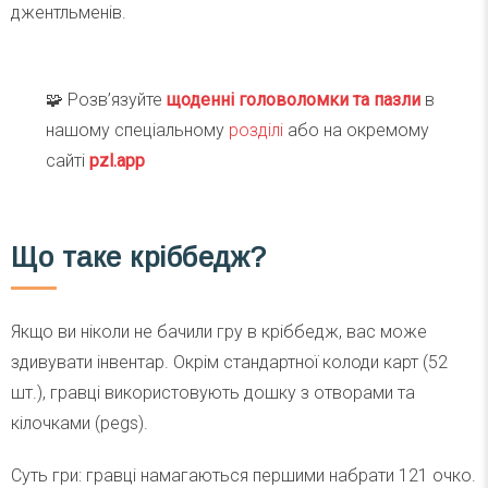
джентльменів.
🧩 Розв’язуйте
щоденні головоломки та пазли
в
нашому спеціальному
розділі
або на окремому
сайті
pzl.app
Що таке кріббедж?
Якщо ви ніколи не бачили гру в кріббедж, вас може
здивувати інвентар. Окрім стандартної колоди карт (52
шт.), гравці використовують дошку з отворами та
кілочками (pegs).
Суть гри: гравці намагаються першими набрати 121 очко.