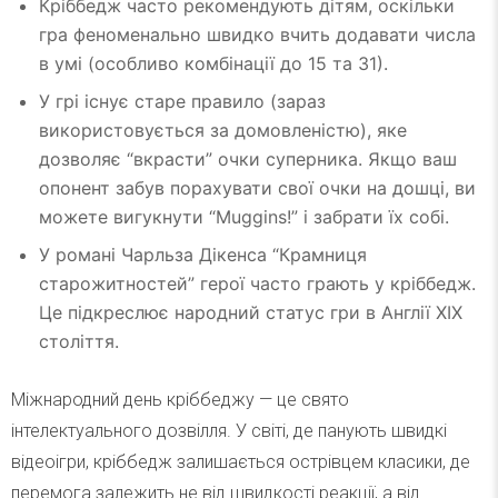
Кріббедж часто рекомендують дітям, оскільки
гра феноменально швидко вчить додавати числа
в умі (особливо комбінації до 15 та 31).
У грі існує старе правило (зараз
використовується за домовленістю), яке
дозволяє “вкрасти” очки суперника. Якщо ваш
опонент забув порахувати свої очки на дошці, ви
можете вигукнути “Muggins!” і забрати їх собі.
У романі Чарльза Дікенса “Крамниця
старожитностей” герої часто грають у кріббедж.
Це підкреслює народний статус гри в Англії XIX
століття.
Міжнародний день кріббеджу — це свято
інтелектуального дозвілля. У світі, де панують швидкі
відеоігри, кріббедж залишається острівцем класики, де
перемога залежить не від швидкості реакції, а від