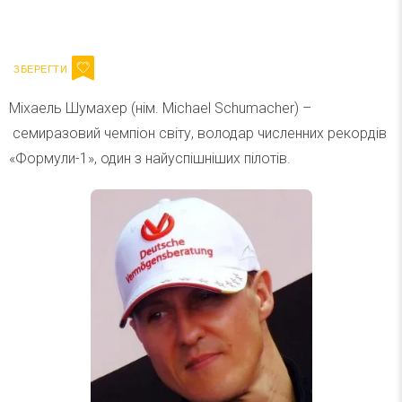
Ваш імейл
Підписатися
Email
Міхаель Шумахер (нім. Michael Schumacher) –
семиразовий чемпіон світу, володар численних рекордів
«Формули-1», один з найуспішніших пілотів.