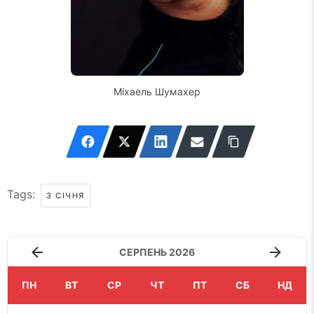
Міхаель Шумахер
Tags:
3 СІЧНЯ
СЕРПЕНЬ 2026
ПН
ВТ
СР
ЧТ
ПТ
СБ
НД