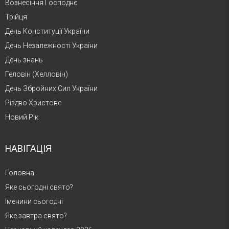
Вознесіння Господнє
Трійця
День Конституції України
День Незалежності України
День знань
Геловін (Хелловін)
День Збройних Сил України
Різдво Христове
Новий Рік
НАВІГАЦІЯ
Головна
Яке сьогодні свято?
Іменини сьогодні
Яке завтра свято?