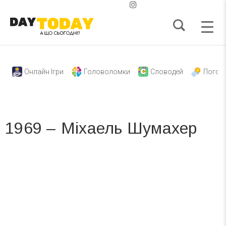
Онлайн Ігри
Головоломки
Словодей
Погод
1969 – Міхаель Шумахер
Вже 6 років DAY TODAY складає для вас «
Список свят на день
». Підписуйтесь на щоденну розсилку
зручним для вас способом.
Телеграм
Інстаграм