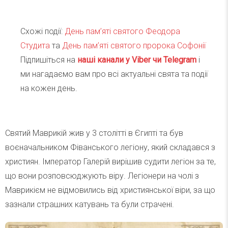
Схожі події:
День пам’яті святого Феодора
Студита
та
День пам’яті святого пророка Софонії
Підпишіться на
наші канали у Viber чи Telegra
m
і
ми нагадаємо вам про всі актуальні свята та події
на кожен день.
Святий Маврикій жив у 3 столітті в Єгипті та був
воєначальником Фіванського легіону, який складався з
християн. Імператор Галерій вирішив судити легіон за те,
що вони розповсюджують віру. Легіонери на чолі з
Маврикієм не відмовились від християнської віри, за що
зазнали страшних катувань та були страчені.