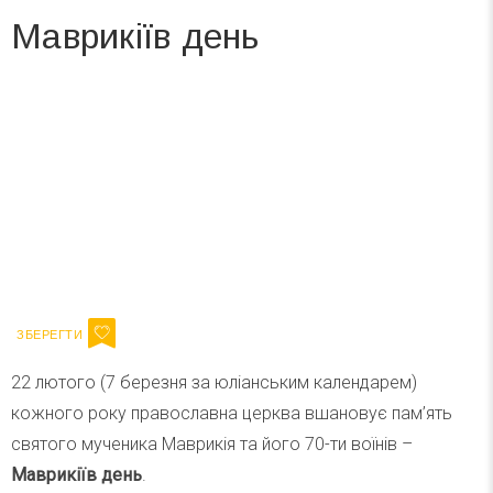
Маврикіїв день
Вже 6 років DAY TODAY складає для вас «
Список свят на день
». Підписуйтесь на щоденну розсилку
зручним для вас способом.
Телеграм
Інстаграм
Ваш імейл
Підписатися
Email
22 лютого (7 березня за юліанським календарем)
кожного року православна церква вшановує пам’ять
святого мученика Маврикія та його 70-ти воїнів –
Маврикіїв день
.