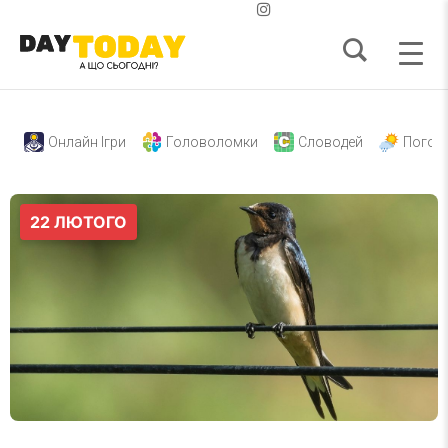
Онлайн Ігри
Головоломки
Словодей
Погод