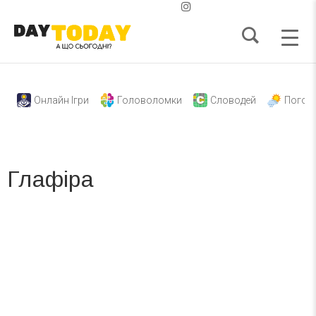
Онлайн Ігри
Головоломки
Словодей
Погод
Глафіра
Вже 6 років DAY TODAY складає для вас «
Список свят на день
». Підписуйтесь на щоденну розсилку
зручним для вас способом.
Телеграм
Інстаграм