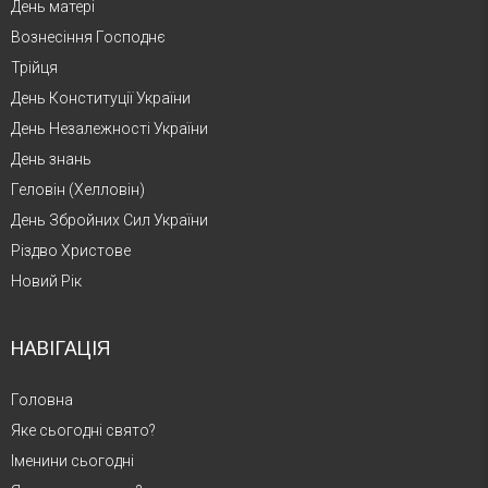
День матері
Вознесіння Господнє
Трійця
День Конституції України
День Незалежності України
День знань
Геловін (Хелловін)
День Збройних Сил України
Різдво Христове
Новий Рік
НАВІГАЦІЯ
Головна
Яке сьогодні свято?
Іменини сьогодні