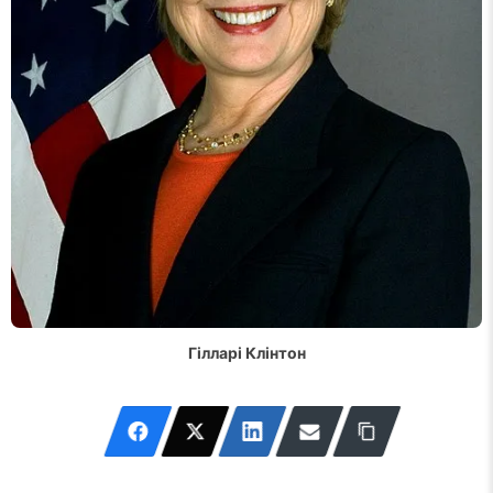
Гілларі Клінтон