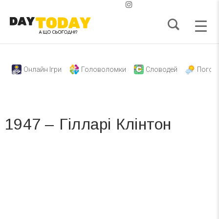
Онлайн Ігри
Головоломки
Словодей
Погод
1947 – Гілларі Клінтон
Вже 6 років DAY TODAY складає для вас «
Список свят на день
». Підписуйтесь на щоденну розсилку
зручним для вас способом.
Телеграм
Інстаграм