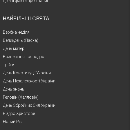
Цікаві факти про тварин
НАЙБІЛЬШІ СВЯТА
Вербна неділя
Великдень (Пасха)
День матері
Вознесіння Господнє
Трійця
День Конституції України
День Незалежності України
День знань
Геловін (Хелловін)
День Збройних Сил України
Різдво Христове
Новий Рік