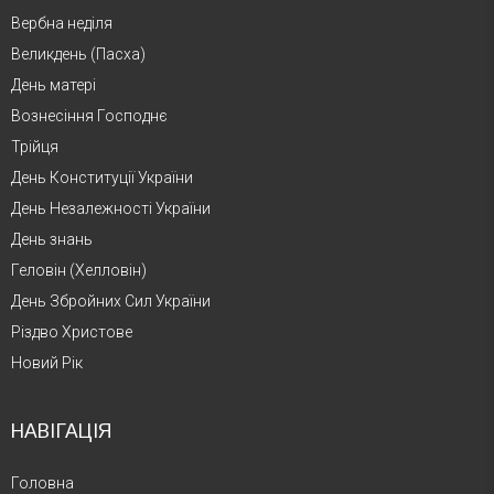
Вербна неділя
Великдень (Пасха)
День матері
Вознесіння Господнє
Трійця
День Конституції України
День Незалежності України
День знань
Геловін (Хелловін)
День Збройних Сил України
Різдво Христове
Новий Рік
НАВІГАЦІЯ
Головна