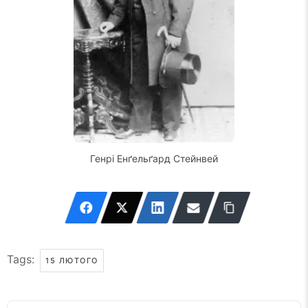
Генрі Енґельґард Стейнвей
Tags:
15 ЛЮТОГО