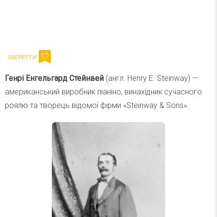
Ваш імейл
Підписатися
Email
Генрі Енгельгард Стейнвей
(англ. Henry E. Steinway) —
американський виробник піаніно, винахідник сучасного
роялю та творець відомої фірми «Steinway & Sons».