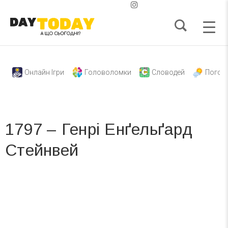
Онлайн Ігри
Головоломки
Словодей
Погод
1797 – Генрі Енґельґард
Стейнвей
Вже 6 років DAY TODAY складає для вас «
Список свят на день
». Підписуйтесь на щоденну розсилку
зручним для вас способом.
Телеграм
Інстаграм