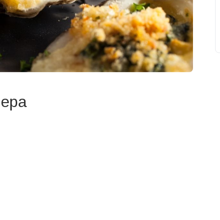
лера
свят на день
». Підписуйтесь на щоденну розсилку
Підписатися