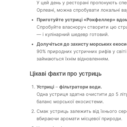
У цей день у ресторані пропонують спе
Орлеані, можна спробувати локальні вар
Приготуйте устриці «Рокфеллер» вдо
Спробуйте власноруч створити цю страв
— і кулінарний шедевр готовий.
Долучіться до захисту морських екоси
90% природних устричних рифів у світ
займаються їхнім відновленням.
Цікаві факти про устриць
Устриці
–
фільтратори води.
Одна устриця здатна очистити до 5 літ
баланс морської екосистеми.
Смак устриць залежить від їхнього сер
вбираючи аромати місцевої природи.