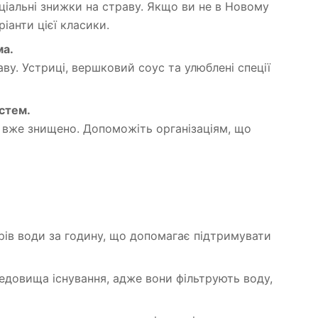
ціальні знижки на страву. Якщо ви не в Новому
іанти цієї класики.
ма.
у. Устриці, вершковий соус та улюблені спеції
стем.
і вже знищено. Допоможіть організаціям, що
рів води за годину, що допомагає підтримувати
едовища існування, адже вони фільтрують воду,