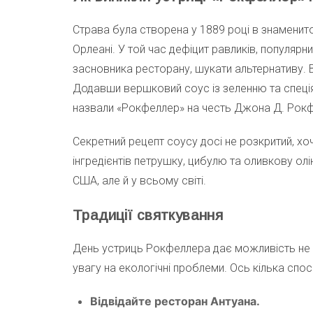
Страва була створена у 1889 році в знаменито
Орлеані. У той час дефіцит равликів, популярн
засновника ресторану, шукати альтернативу. В
Додавши вершковий соус із зеленню та спеція
назвали «Рокфеллер» на честь Джона Д. Рокф
Секретний рецепт соусу досі не розкритий, х
інгредієнтів петрушку, цибулю та оливкову ол
США, але й у всьому світі.
Традиції святкування
День устриць Рокфеллера дає можливість не 
увагу на екологічні проблеми. Ось кілька спос
Відвідайте ресторан Антуана.