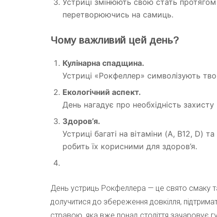
Устриці змінюють свою стать протягом 
перетворюючись на самиць.
Чому важливий цей день?
Кулінарна спадщина.
Устриці «Рокфеллер» символізують твор
Екологічний аспект.
День нагадує про необхідність захисту
Здоров’я.
Устриці багаті на вітаміни (A, B12, D) та
робить їх корисними для здоров’я.
День устриць Рокфеллера — це свято смаку та
долучитися до збереження довкілля, підтримат
стравою, яка вже понад століття зачаровує г