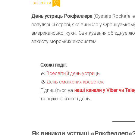
День устриць Рокфеллера
(Oysters Rockefell
популярній страві, яка виникла у Французьком
американської кухні. Святкування об’єднує л
захисту морських екосистем.
Схожі події:
🦪
Всесвітній день устриць
🦪
День смажених креветок
Підпишіться на
наші канали у Viber чи Tele
та події на кожен день.
Як виникли устриці «Рокфеллер»