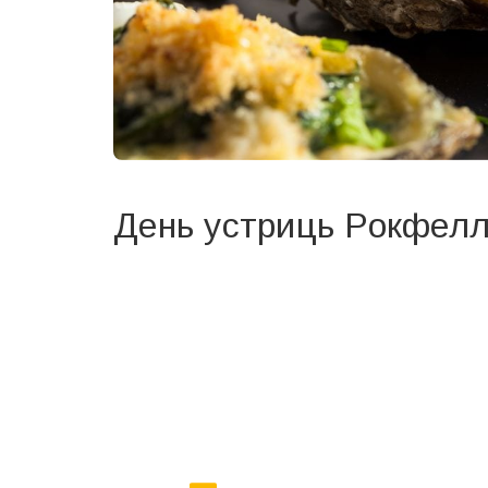
День устриць Рокфел
Вже 6 років DAY TODAY складає для вас «
Список 
зручним для вас способом.
Телеграм
Інстаграм
Ваш імейл
Email