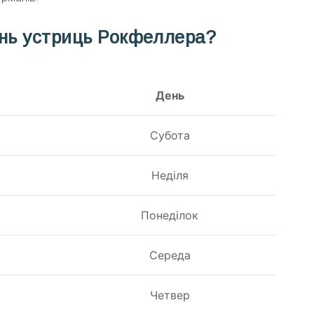
ень устриць Рокфеллера?
День
Субота
Неділя
Понеділок
Середа
Четвер