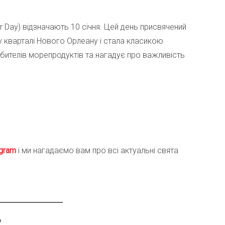
er Day) відзначають 10 січня. Цей день присвячений
у кварталі Нового Орлеану і стала класикою
юбителів морепродуктів та нагадує про важливість
gra
m
і ми нагадаємо вам про всі актуальні свята
?