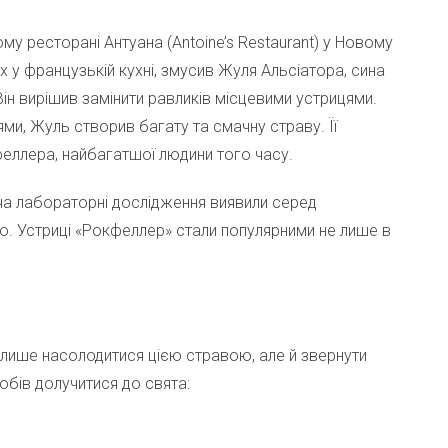
му ресторані Антуана (Antoine’s Restaurant) у Новому
их у французькій кухні, змусив Жуля Альсіатора, сина
ін вирішив замінити равликів місцевими устрицями.
ми, Жуль створив багату та смачну страву. Її
еллера, найбагатшої людини того часу.
оча лабораторні дослідження виявили серед
ію. Устриці «Рокфеллер» стали популярними не лише в
лише насолодитися цією стравою, але й звернути
обів долучитися до свята: