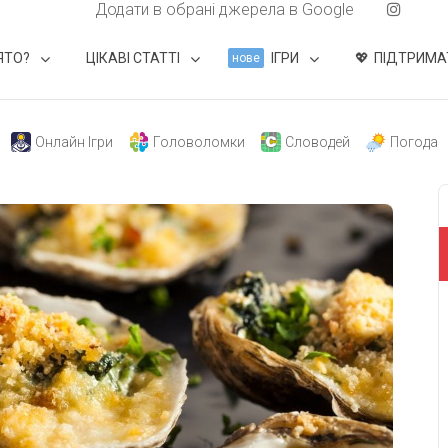
Додати в обрані джерела в Google
ЯТО?
ЦІКАВІ СТАТТІ
ІГРИ
ПІДТРИМА
нове
Онлайн Ігри
Головоломки
Словодей
Погода