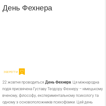
День Фехнера
Вже 6 років DAY TODAY складає для вас «
Список свят на день
». Підписуйтесь на щоденну розсилку
зручним для вас способом.
Телеграм
Інстаграм
Ваш імейл
Підписатися
Email
22 жовтня проводиться
День Фехнера
. Ця міжнародна
подія присвячена Густаву Теодору Фехнеру – німецькому
вченому, філософу, експериментальному психологу та
одному з основоположників психофізики. Цей день