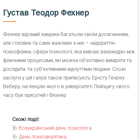
Густав Теодор Фехнер
Фехнер відомий завдяки багатьом своїм досягненням,
але головне та саме важливе з них – «відкриття»
психофізики, сфери психології, яка вивчає взаємодію між
фізичними процесами, які можна об’єктивно виміряти та
дослідити, та суб’єктивними відчуттями людини. Схожі
заслуги у цій галузі також приписують Ернсту Генріху
Веберу, на лекціях якого в університеті Лейпцигу свого
часу був присутній і Фехнер.
Схожі події:
🩺
Всеукраїнський день психолога
🩺
День психоаналітика