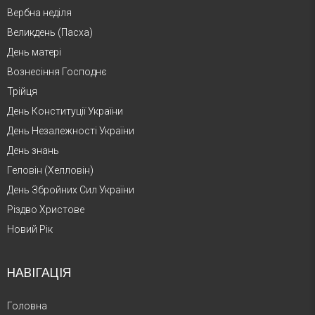
Вербна неділя
Великдень (Пасха)
День матері
Вознесіння Господнє
Трійця
День Конституції України
День Незалежності України
День знань
Геловін (Хелловін)
День Збройних Сил України
Різдво Христове
Новий Рік
НАВІГАЦІЯ
Головна