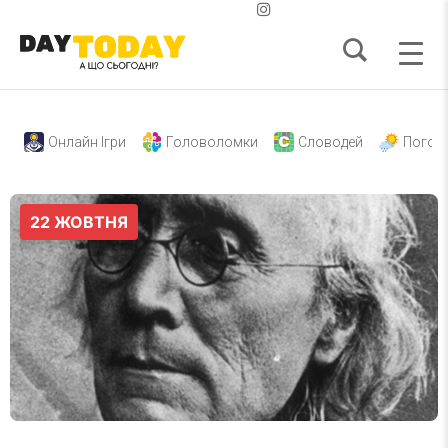
Онлайн Ігри
Головоломки
Словодей
Погод